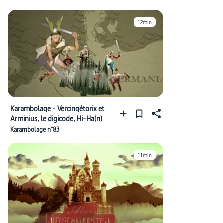
12min
Karambolage - Vercingétorix et
Arminius, le digicode, Hi-Ha(n)
Karambolage n°83
11min