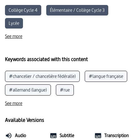
Collège Cycle 4
Élémentaire / Collège Cycle 3
Lycée
See more
Keywords associated with this content
#chancelier / chancelière fédéral(e)
#langue française
#allemand (langue)
#rue
See more
Available Versions
Audio
Subtitle
Transcription