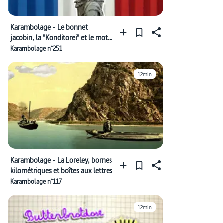
Karambolage - Le bonnet
jacobin, la "Konditorei" et le mot
"krass"
Karambolage n°251
12min
Karambolage - La Loreley, bornes
kilométriques et boîtes aux lettres
Karambolage n°117
12min