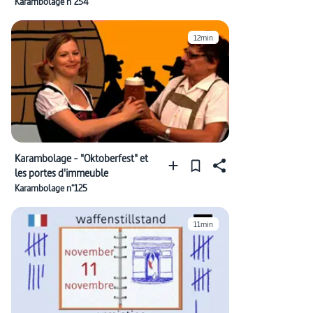
"Danke"
Karambolage n°254
12min
Karambolage - "Oktoberfest" et
les portes d'immeuble
Karambolage n°125
11min