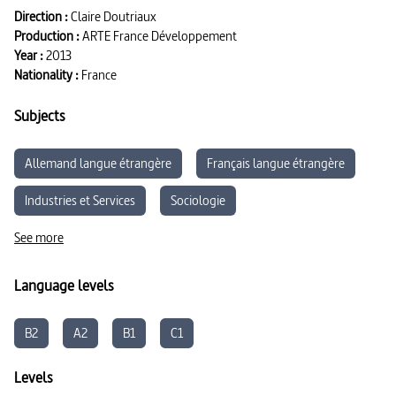
Direction :
Claire Doutriaux
Production :
ARTE France Développement
Year :
2013
Nationality :
France
Subjects
Allemand langue étrangère
Français langue étrangère
Industries et Services
Sociologie
See more
Language levels
B2
A2
B1
C1
Levels