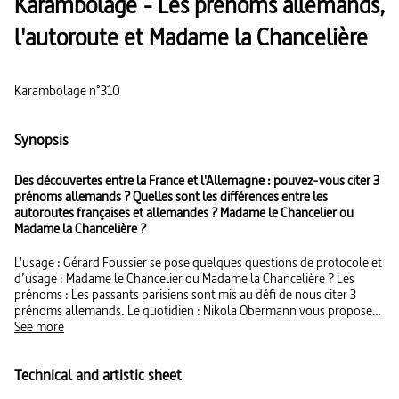
Karambolage - Les prénoms allemands,
l'autoroute et Madame la Chancelière
Karambolage n°310
Synopsis
Des découvertes entre la France et l'Allemagne : pouvez-vous citer 3
prénoms allemands ? Quelles sont les différences entre les
autoroutes françaises et allemandes ? Madame le Chancelier ou
Madame la Chancelière ?
L'usage : Gérard Foussier se pose quelques questions de protocole et
d’usage : Madame le Chancelier ou Madame la Chancelière ? Les
prénoms : Les passants parisiens sont mis au défi de nous citer 3
prénoms allemands. Le quotidien : Nikola Obermann vous propose
une petite virée sur les autoroutes françaises et allemandes.
See more
Technical and artistic sheet