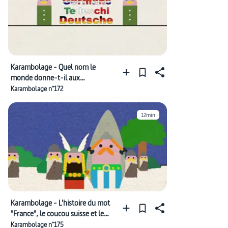
Karambolage - Quel nom le
monde donne-t-il aux
"Allemands" ?
Karambolage n°172
12min
Karambolage - L'histoire du mot
"France", le coucou suisse et le
bruit des ciseaux
Karambolage n°175