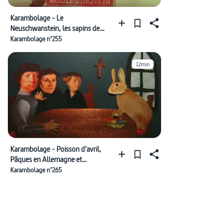
Karambolage - Le
Neuschwanstein, les sapins de
Noël et la lettre "œ"
Karambolage n°255
12min
Karambolage - Poisson d'avril,
Pâques en Allemagne et
"Tanzverbot", interdiction de
Karambolage n°265
danser !