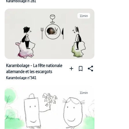
journaux
Karambolage n°281
11min
Karambolage - La fête nationale
allemande et les escargots
Karambolage n°341
11min