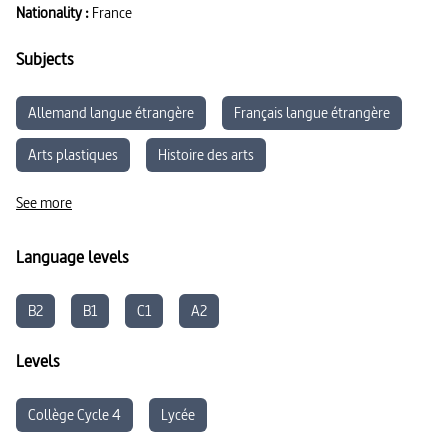
Nationality :
France
Subjects
Allemand langue étrangère
Français langue étrangère
Arts plastiques
Histoire des arts
Économie et société
Enseignement Moral et Civique
See more
Language levels
B2
B1
C1
A2
Levels
Collège Cycle 4
Lycée