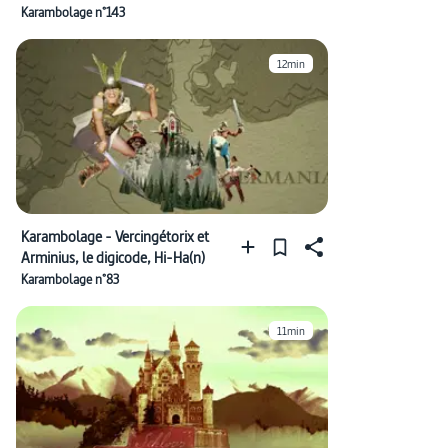
Karambolage n°143
12min
Karambolage - Vercingétorix et
Arminius, le digicode, Hi-Ha(n)
Karambolage n°83
11min