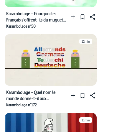
Karambolage - Pourquoi les
Français s'offrent-ils du muguet
le 1er Mai ?
Karambolage n°50
12min
Karambolage - Quel nom le
monde donne-t-il aux
"Allemands" ?
Karambolage n°172
11min