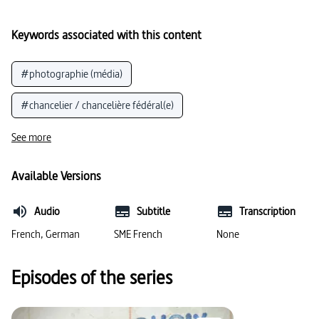
Keywords associated with this content
#photographie (média)
#chancelier / chancelière fédéral(e)
#compétence de communication interculturelle
See more
#conventions spécifiques à la culture
#peinture
Available Versions
#gouvernement fédéral
#relations franco-allemandes
Audio
Subtitle
Transcription
#démocratie et société
#photographie (optique)
French, German
SME French
None
#Union européenne
Episodes of the series
#personnalités importantes (politique)