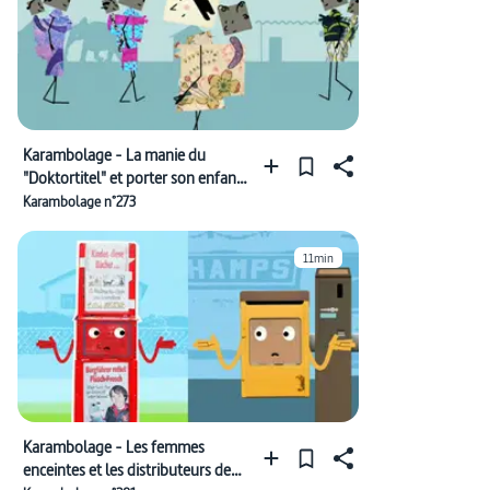
Karambolage - La manie du
"Doktortitel" et porter son enfant
à l'africaine
Karambolage n°273
11min
Karambolage - Les femmes
enceintes et les distributeurs de