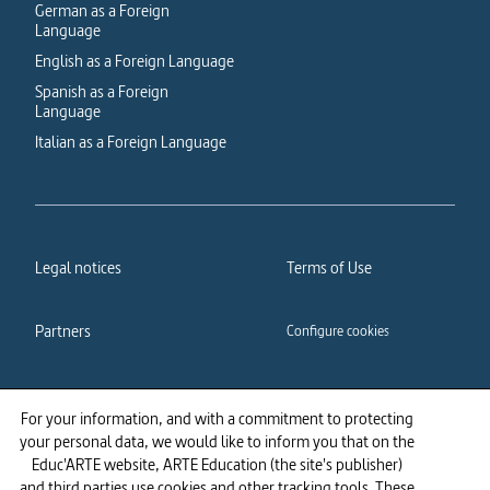
German as a Foreign
Language
English as a Foreign Language
Spanish as a Foreign
Language
Italian as a Foreign Language
Legal notices
Terms of Use
Partners
Configure cookies
Cookies policy
Privacy policy
For your information, and with a commitment to protecting
your personal data, we would like to inform you that on the
Accessibility: partially
Educ'ARTE website, ARTE Education (the site's publisher)
compliant
and third parties use cookies and other tracking tools. These