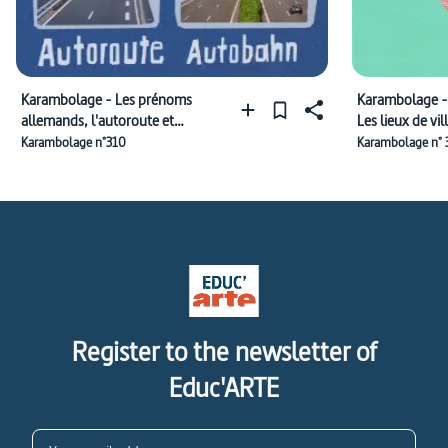
Karambolage - Les prénoms
Karambolage - Geldgeschenke 
allemands, l'autoroute et
Les lieux de vi
Madame la Chancelière
chefs d’État
Karambolage n°310
Karambolage n° 
Register to the newsletter of
Educ'ARTE