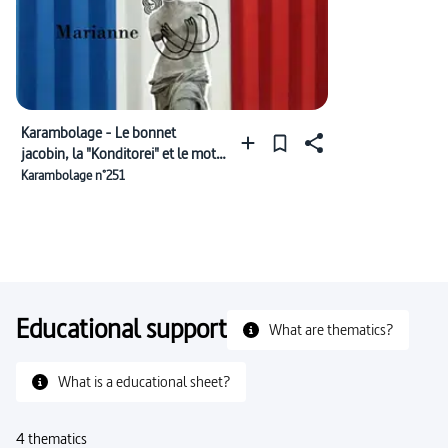
Karambolage - Le bonnet
jacobin, la "Konditorei" et le mot
"krass"
Karambolage n°251
Educational support
What are thematics?
What is a educational sheet?
4 thematics