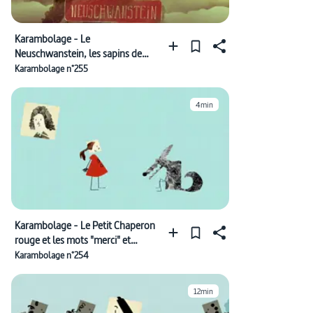
Karambolage - Le
Neuschwanstein, les sapins de
Noël et la lettre "œ"
Karambolage n°255
4min
Karambolage - Le Petit Chaperon
rouge et les mots "merci" et
"Danke"
Karambolage n°254
12min