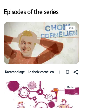
#frontière interallemande RFA-RDA (1949-1990)
Episodes of the series
#Allemagne (culture / société)
#rencontre interculturelle
3min
#frontière intérieure allemande
Karambolage - Le choix cornélien
11min