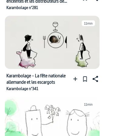
enceintes et les distributeurs de
journaux
Karambolage n°281
11min
Karambolage - La fête nationale
allemande et les escargots
Karambolage n°341
11min