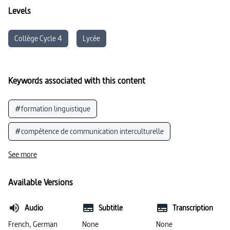
Levels
Collège Cycle 4
Lycée
Keywords associated with this content
#formation linguistique
#compétence de communication interculturelle
#identité culturelle
#interculturalité
See more
#voie de chemin de fer (connu)
Available Versions
#Allemagne (géographie / économie)
Audio
Subtitle
Transcription
#voies de transport
#frontière politique
French, German
None
None