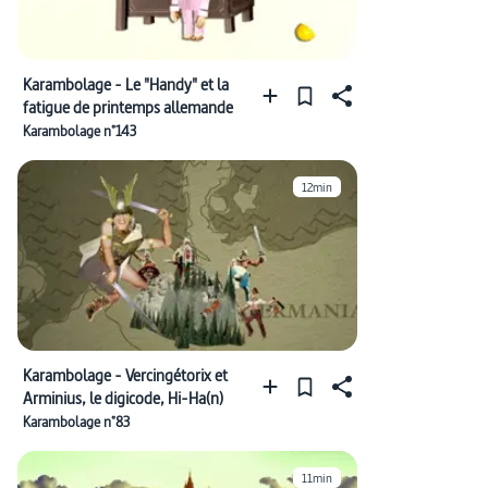
Karambolage - Le "Handy" et la
fatigue de printemps allemande
Karambolage n°143
12min
Karambolage - Vercingétorix et
Arminius, le digicode, Hi-Ha(n)
Karambolage n°83
11min