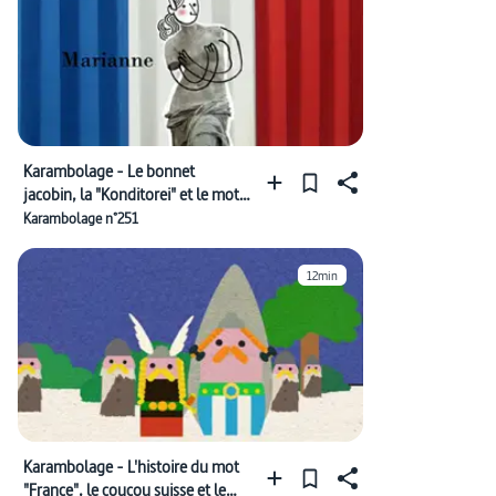
Karambolage - Le bonnet
jacobin, la "Konditorei" et le mot
"krass"
Karambolage n°251
12min
Karambolage - L'histoire du mot
"France", le coucou suisse et le