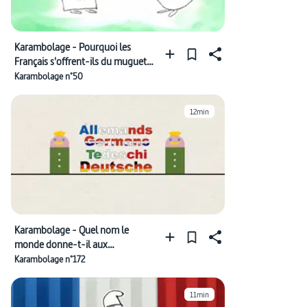
Karambolage - Pourquoi les
Français s'offrent-ils du muguet
le 1er Mai ?
Karambolage n°50
12min
Karambolage - Quel nom le
monde donne-t-il aux
"Allemands" ?
Karambolage n°172
11min