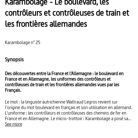
Karambolage - Le boulevard, les
contrôleurs et contrôleuses de train et
les frontières allemandes
Karambolage n° 25
Synopsis
Des découvertes entre la France et l'Allemagne : le boulevard en
France et en Allemagne, les uniformes des contrôleurs et
contrôleuses de train et les frontières allemandes vues par les
Français.
Le mot : la linguiste autrichienne Waltraud Legros revient sur
l'origine du mot boulevard en français et son utilisation en allemand.
L'uniforme : les contrôleurs et contrôleuses des chemins de fer en
France et en Allemagne. Le micro-trottoir : Karambolage a posé sa
caméra dans un grand parc parisien pour demander aux passants le
See more
nom des pays qui bordent l'Allemagne.