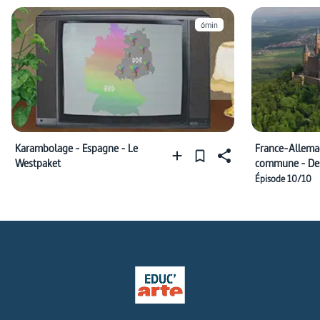
6min
Karambolage - Espagne - Le
France-Allemag
Westpaket
commune - Des 
guerres et paix
Épisode 10/10