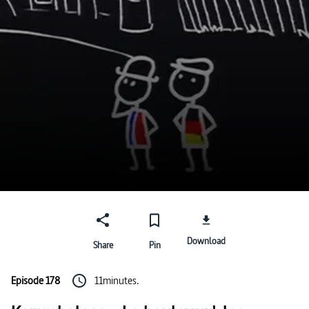
Download
Share
Pin
Episode 178
11minutes.