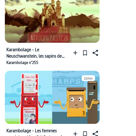
Karambolage - Le
Neuschwanstein, les sapins de
Noël et la lettre "œ"
Karambolage n°255
11min
Karambolage - Les femmes