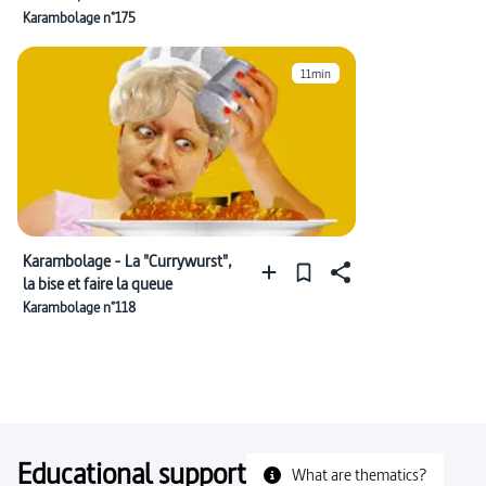
bruit des ciseaux
Karambolage n°175
11min
Karambolage - La "Currywurst",
la bise et faire la queue
Karambolage n°118
Educational support
What are thematics?