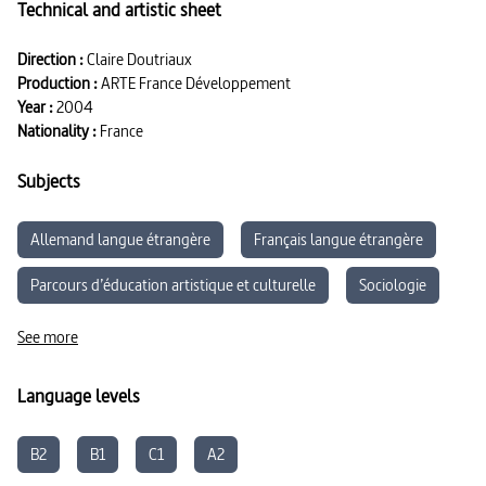
Technical and artistic sheet
Direction :
Claire Doutriaux
Production :
ARTE France Développement
Year :
2004
Nationality :
France
Subjects
Allemand langue étrangère
Français langue étrangère
Parcours d’éducation artistique et culturelle
Sociologie
Géographie
See more
Language levels
B2
B1
C1
A2