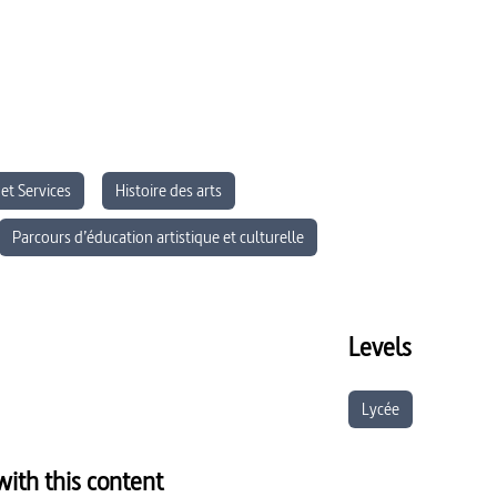
 et Services
Histoire des arts
Parcours d’éducation artistique et culturelle
Levels
Lycée
ith this content