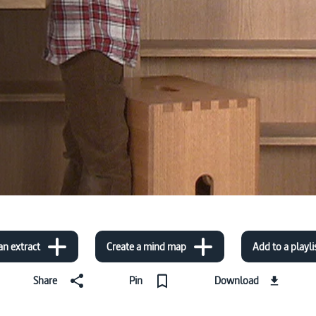
an extract
Create a mind map
Add to a playli
Share
Pin
Download