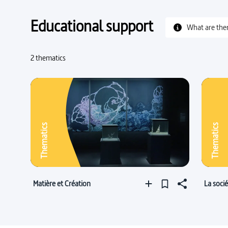
Educational support
What are the
2 thematics
Thematics
Thematics
Matière et Création
La soci