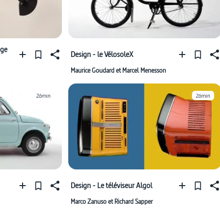
rge
Design - le VélosoleX
Maurice Goudard et Marcel Menesson
26min
26min
Design - Le téléviseur Algol
Marco Zanuso et Richard Sapper