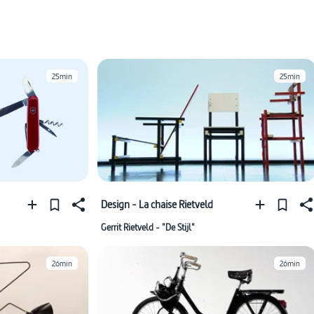
25min
25min
Design - La chaise Rietveld
Gerrit Rietveld - "De Stijl"
26min
26min