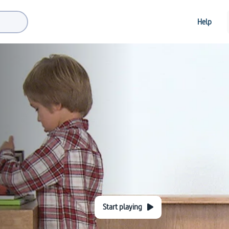
Help
Start playing