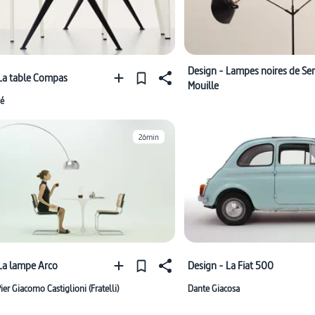
Design - Lampes noires de Se
La table Compas
Mouille
vé
26min
La lampe Arco
Design - La Fiat 500
ier Giacomo Castiglioni (Fratelli)
Dante Giacosa