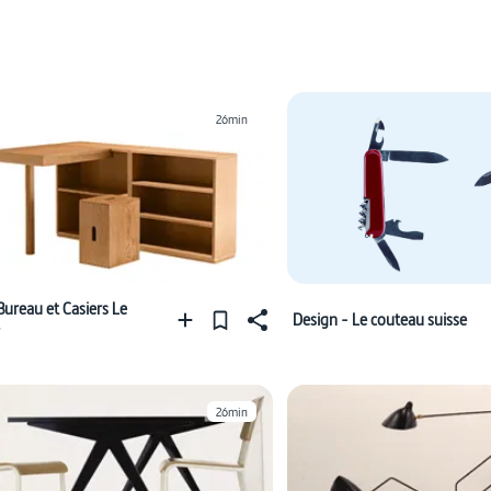
26min
Bureau et Casiers Le
Design - Le couteau suisse
26min