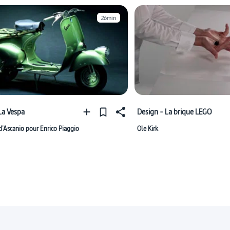
26min
La Vespa
Design - La brique LEGO
d'Ascanio pour Enrico Piaggio
Ole Kirk