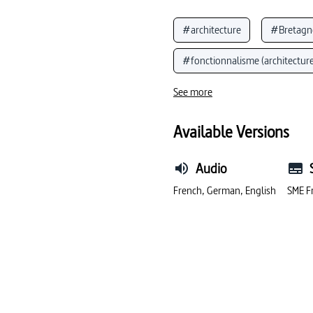
#architecture
#Bretagn
#fonctionnalisme (architecture
#Le Corbusier
#archite
See more
Available Versions
Audio
French, German, English
SME F