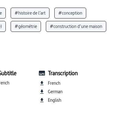
e
#histoire de l’art
#conception
)
#géométrie
#construction d’une maison
cture moderne
#meubles
Subtitle
Transcription
rench
French
German
English