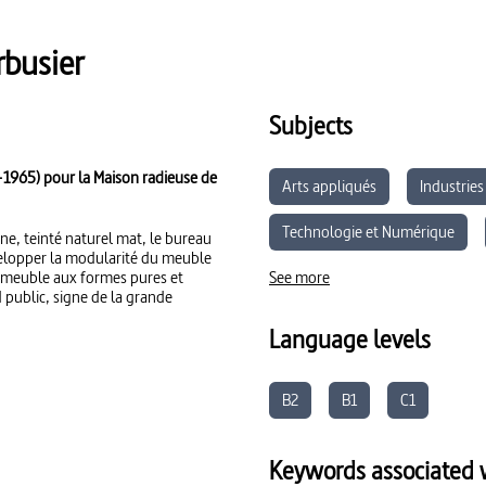
rbusier
Subjects
-1965) pour la Maison radieuse de
Arts appliqués
Industries
Technologie et Numérique
e, teinté naturel mat, le bureau
développer la modularité du meuble
 meuble aux formes pures et
See more
d public, signe de la grande
Language levels
B2
B1
C1
Keywords associated w