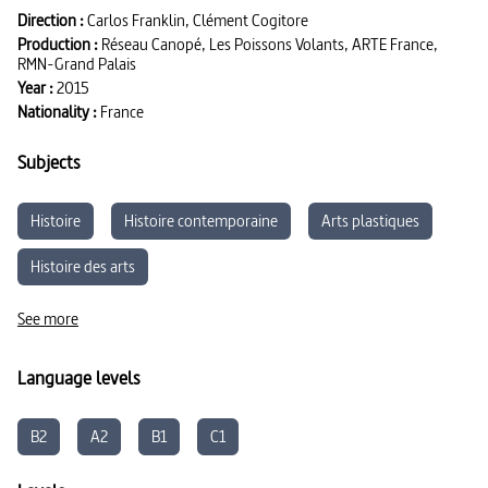
œuvre par des artistes qui n’ont jamais franchi la Méditerranée et
Direction :
Carlos Franklin, Clément Cogitore
ignorent tout de l’Orient
Production :
Réseau Canopé, Les Poissons Volants, ARTE France,
RMN-Grand Palais
Year :
2015
Nationality :
France
Subjects
Histoire
Histoire contemporaine
Arts plastiques
Histoire des arts
Parcours d’éducation artistique et culturelle
See more
Language levels
B2
A2
B1
C1