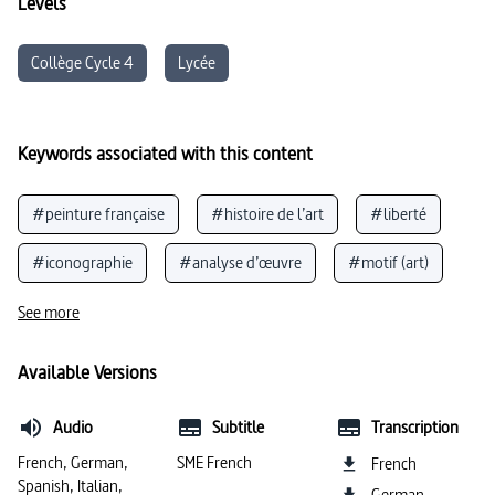
Levels
Collège Cycle 4
Lycée
Keywords associated with this content
#peinture française
#histoire de l’art
#liberté
#iconographie
#analyse d’œuvre
#motif (art)
#description de l’image
#langue italienne
See more
Available Versions
Audio
Subtitle
Transcription
French, German,
SME French
French
Spanish, Italian,
German