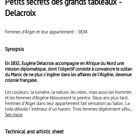
Petits secrets des grands tableaux -
Delacroix
Femmes d'Alger et leur appartement - 1834
Synopsis
En 1832, Eugène Delacroix accompagne en Afrique du Nord une
mission diplomatique, dont l’objectif consiste à convaincre le sultan
du Maroc de ne plus s’ingérer dans les affaires de l’Algérie, devenue
colonie française.
Les couleurs, la lumière, la nature, les villes, mais aussi les hommes
et les femmes d'Algérie éblouissent le peintre. Deux ans plus tard,
Femmes d’Alger dans leur appartement fait sensation au Salon. La
toile dévoile l’intérieur d’un harem. Trois femmes légèrement vêtues
dévisagent silencieusement les spectateurs. Le naturalisme de la
See more
scène, vécue par l’artiste, dérange un public habitué aux
transpositions lascives et idéalisées de la peinture orientaliste. À
Technical and artistic sheet
défaut de prendre position sur le conflit qui fait rage en Algérie et qui
le heurte, Delacroix fait voler en éclat ce courant jusqu’alors mis en