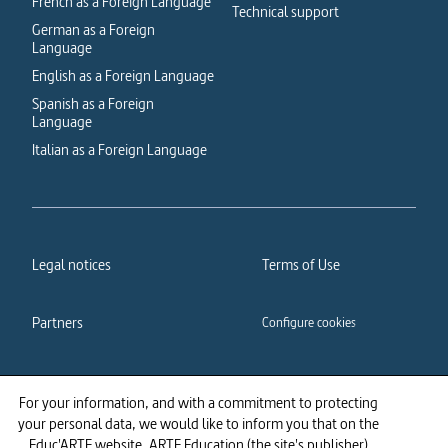
French as a Foreign Language
Technical support
German as a Foreign
Language
English as a Foreign Language
Spanish as a Foreign
Language
Italian as a Foreign Language
Legal notices
Terms of Use
Partners
Configure cookies
Cookies policy
Privacy policy
For your information, and with a commitment to protecting
your personal data, we would like to inform you that on the
Accessibility: partially
Educ'ARTE website, ARTE Education (the site's publisher)