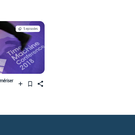
5 episodes
mériser