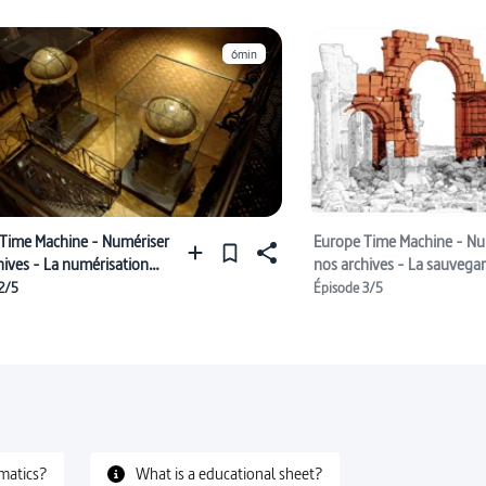
6min
Time Machine - Numériser
Europe Time Machine - Nu
hives - La numérisation
nos archives - La sauvega
ts de la culture matérielle
patrimoine en danger
2/5
Épisode 3/5
matics?
What is a educational sheet?