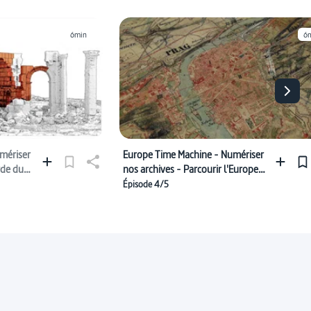
6min
6
mériser
Europe Time Machine - Numériser
rde du
nos archives - Parcourir l'Europe
dans le temps et l’espace
Épisode 4/5