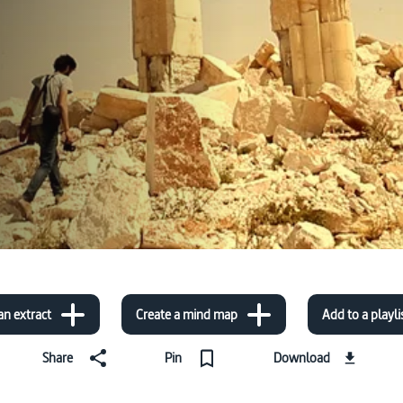
an extract
Create a mind map
Add to a playli
Share
Pin
Download