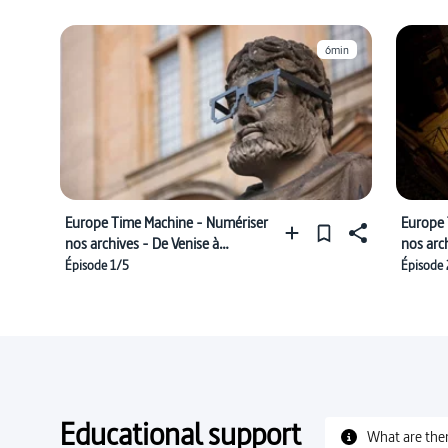
6min
Europe Time Machine - Numériser
Europe 
nos archives - De Venise à
nos arc
l'Europe
des obje
Épisode 1/5
Épisode 
Educational support
What are the