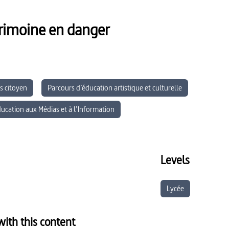
trimoine en danger
s citoyen
Parcours d’éducation artistique et culturelle
ucation aux Médias et à l’Information
Levels
Lycée
ith this content