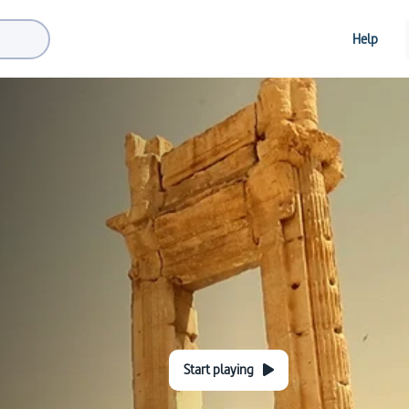
Help
Start playing