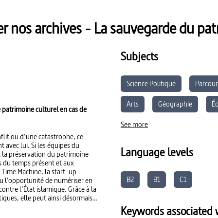
 nos archives - La sauvegarde du pa
Subjects
Science Politique
Parcour
Arts
Géographie
Éd
e patrimoine culturel en cas de
See more
nflit ou d’une catastrophe, ce
 avec lui. Si les équipes du
Language levels
t la préservation du patrimoine
s du temps présent et aux
 Time Machine, la start-up
B2
B1
C1
u l’opportunité de numériser en
contre l’État islamique. Grâce à la
iques, elle peut ainsi désormais
tte technique reprend les
Keywords associated w
r l’IGN pendant la Seconde