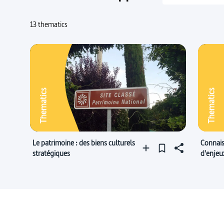
13 thematics
Thematics
Thematics
Le patrimoine : des biens culturels
Connais
stratégiques
d'enjeu