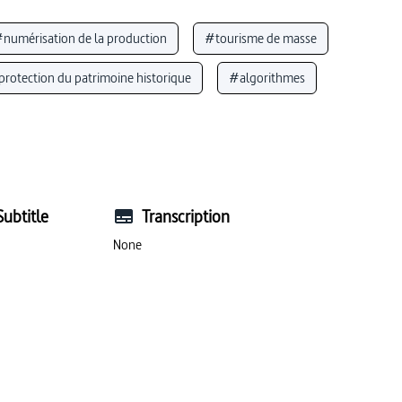
numérisation de la production
#tourisme de masse
rotection du patrimoine historique
#algorithmes
#histoire (Histoire)
#identité culturelle
#vue aérienne
#musée
#numérisation
ographie)
#archéologie
Subtitle
Transcription
Syrie
#technologie numérique
None
rte (géographie)