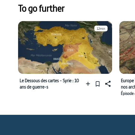
To go further
12min
Le Dessous des cartes - Syrie : 10
Europe 
ans de guerre-s
nos arc
dans le
Épisode