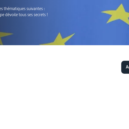
s thématiques suivantes :
e dévoile tous ses secrets !
A