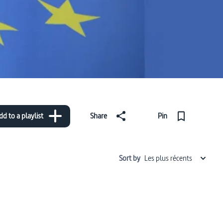
dd to a playlist
Share
Pin
Sort by
Les plus récents