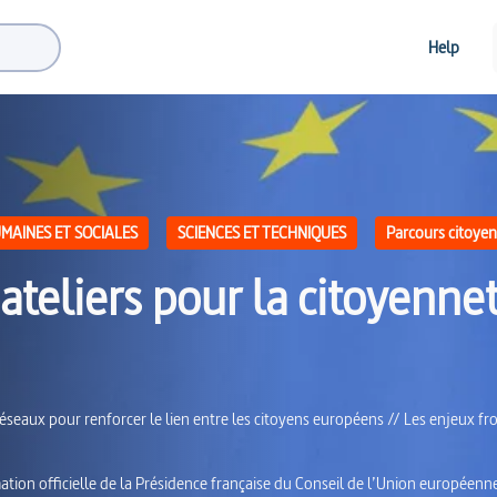
Help
MAINES ET SOCIALES
SCIENCES ET TECHNIQUES
Parcours citoyen
ateliers pour la citoyenne
éseaux pour renforcer le lien entre les citoyens européens // Les enjeux fro
ation officielle de la Présidence française du Conseil de l’Union européenn