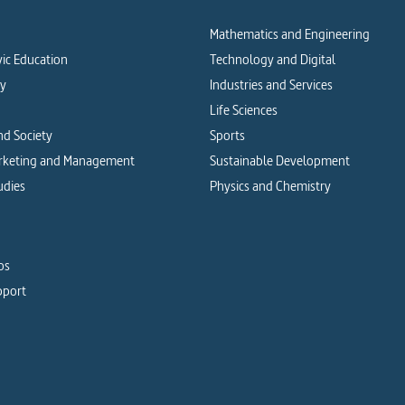
Mathematics and Engineering
vic Education
Technology and Digital
cy
Industries and Services
Life Sciences
d Society
Sports
arketing and Management
Sustainable Development
udies
Physics and Chemistry
os
pport