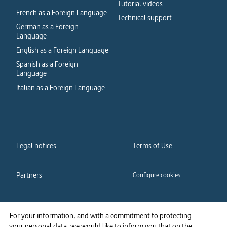
Tutorial videos
French as a Foreign Language
Technical support
German as a Foreign
Language
English as a Foreign Language
Spanish as a Foreign
Language
Italian as a Foreign Language
Legal notices
Terms of Use
Partners
Configure cookies
Cookies policy
Privacy policy
For your information, and with a commitment to protecting
your personal data, we would like to inform you that on the