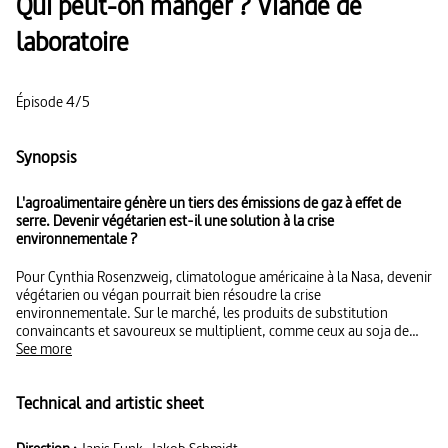
Qui peut-on manger ? Viande de
laboratoire
Épisode 4/5
Synopsis
L'agroalimentaire génère un tiers des émissions de gaz à effet de
serre. Devenir végétarien est-il une solution à la crise
environnementale ?
Pour Cynthia Rosenzweig, climatologue américaine à la Nasa, devenir
végétarien ou végan pourrait bien résoudre la crise
environnementale. Sur le marché, les produits de substitution
convaincants et savoureux se multiplient, comme ceux au soja de
l’entreprise allemande Rügenwalder Mühle. D’autres sociétés,
See more
comme l’américaine Impossible Foods ou l’israélienne Future Meat,
offrent la possibilité de manger de la viande sans culpabiliser.
Technical and artistic sheet