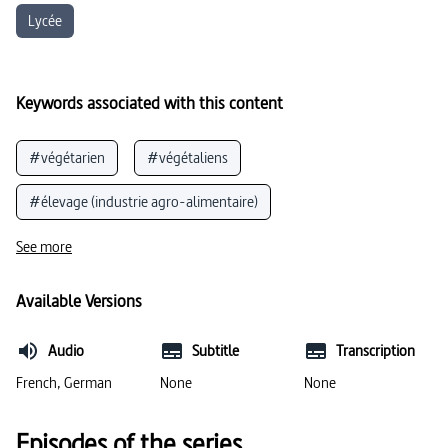
Lycée
Keywords associated with this content
#végétarien
#végétaliens
#élevage (industrie agro-alimentaire)
#chimie alimentaire
#légume
See more
#apports spécifiques des aliments (pour l’homme)
Available Versions
#qualité alimentaire
#mauvaise alimentation
Audio
Subtitle
Transcription
#habitudes alimentaires
#viande
French, German
None
None
Episodes of the series