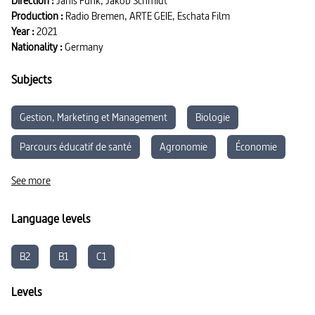
Direction :
Janis Funk, Jakob Schmidt
Production :
Radio Bremen, ARTE GEIE, Eschata Film
Year :
2021
Nationality :
Germany
Subjects
Gestion, Marketing et Management
Biologie
Parcours éducatif de santé
Agronomie
Économie
Médico-social
See more
Language levels
B2
B1
C1
Levels