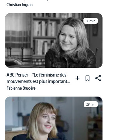
Christian Ingrao
30min
ABC Penser - "Le féminisme des
mouvements est plus important
que le féminisme d’État"
Fabienne Brugère
29min