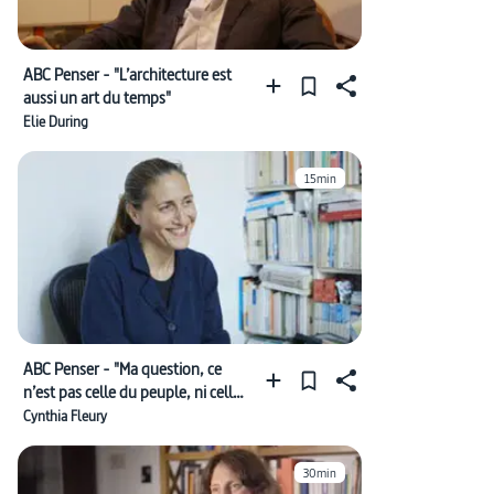
ABC Penser - "L’architecture est
aussi un art du temps"
Elie During
15min
ABC Penser - "Ma question, ce
n’est pas celle du peuple, ni celle
du pouvoir"
Cynthia Fleury
30min