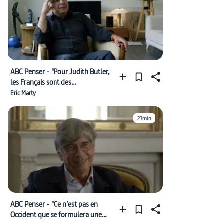
ABC Penser - "Pour Judith Butler,
les Français sont des
romantiques"
Eric Marty
23min
ABC Penser - "Ce n’est pas en
Occident que se formulera une