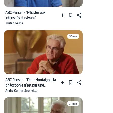
ABC Penser - "Résister aux
intensités du vivant"
Tristan Garcia
30min
ABC Penser - "Pour Montaigne, la
philosophie n’est pas une
doctrine, mais une activité"
André Comte-Sponville
34min