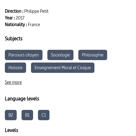
Direction :
Philippe Petit
Year :
2017
Nationality :
France
Subjects
Parcours citoyen
Sociologie
Philosophie
Histoire
Enseignement Moral et Civique
Développement durable
See more
Language levels
B2
B1
C1
Levels