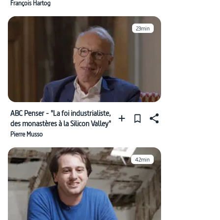
autre vision de l’Histoire"
François Hartog
23min
ABC Penser - "La foi industrialiste,
des monastères à la Silicon Valley"
Pierre Musso
42min