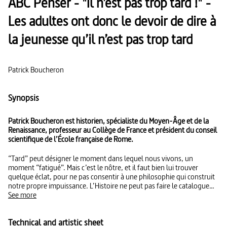
ABC Penser - "Il n’est pas trop tard !" -
Les adultes ont donc le devoir de dire à
la jeunesse qu’il n’est pas trop tard
Patrick Boucheron
Synopsis
Patrick Boucheron est historien, spécialiste du Moyen-Âge et de la
Renaissance, professeur au Collège de France et président du conseil
scientifique de l’École française de Rome.
“Tard” peut désigner le moment dans lequel nous vivons, un
moment “fatigué”. Mais c’est le nôtre, et il faut bien lui trouver
quelque éclat, pour ne pas consentir à une philosophie qui construit
notre propre impuissance. L’Histoire ne peut pas faire le catalogue
désolé des évènements qui arrivent trop tard. Elle donne à voir, elle
See more
rend visible ce qui ne l’était pas, elle renforce notre imagination. Les
adultes ont donc le devoir de dire à la jeunesse qu’il n’est pas trop
Technical and artistic sheet
tard.