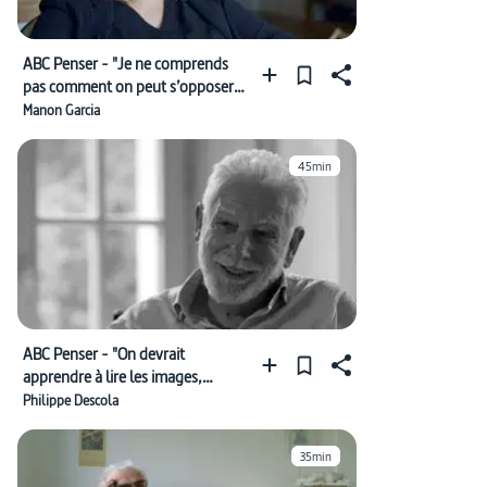
ABC Penser - "Je ne comprends
pas comment on peut s’opposer à
l’égalité des sexes"
Manon Garcia
45min
ABC Penser - "On devrait
apprendre à lire les images,
comme on apprend à déchiffrer
Philippe Descola
les mots"
35min