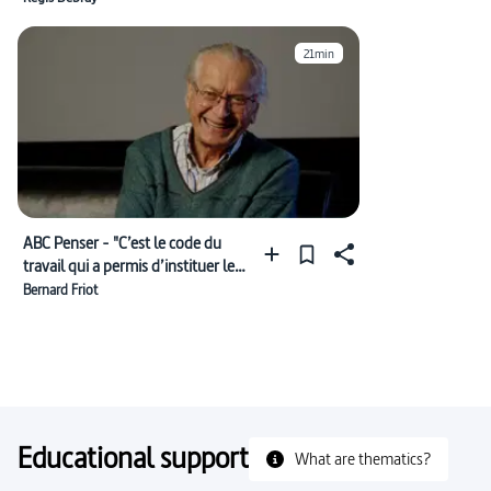
21min
ABC Penser - "C’est le code du
travail qui a permis d’instituer le
travail"
Bernard Friot
Educational support
What are thematics?