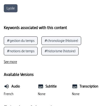
Lycée
Keywords associated with this content
#gestion du temps
#chronologie (Histoire)
#notions de temps
#historisme (histoire)
#histoire des civilisations
#évolution (temps)
See more
#culture des jeunes (vie quotidienne en France)
Available Versions
#temps (physique)
#ère
#source (histoire)
Audio
Subtitle
Transcription
#espoir
French
None
None