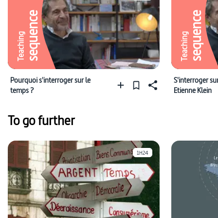
sequence
sequence
Teaching
Teaching
Pourquoi s'interroger sur le
S'interroger su
temps ?
Etienne Klein
To go further
1H24