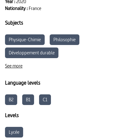
Year :
2020
Nationality :
France
Subjects
Physique-Chimie
Philosophie
Développement durable
See more
Language levels
B2
B1
C1
Levels
Lycée