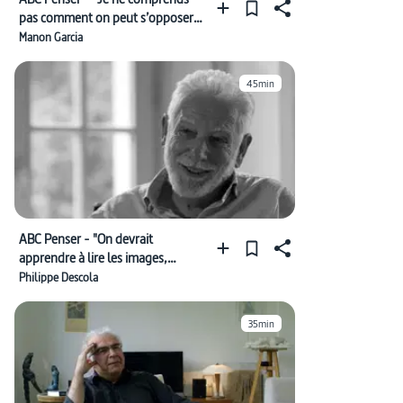
pas comment on peut s’opposer à
l’égalité des sexes"
Manon Garcia
45min
ABC Penser - "On devrait
apprendre à lire les images,
comme on apprend à déchiffrer
Philippe Descola
les mots"
35min