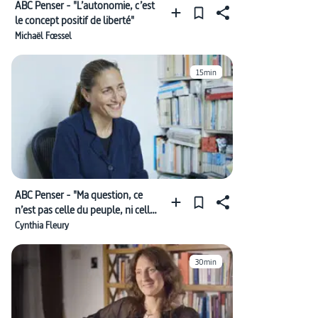
ABC Penser - "L’autonomie, c’est
le concept positif de liberté"
Michaël Fœssel
15min
ABC Penser - "Ma question, ce
n’est pas celle du peuple, ni celle
du pouvoir"
Cynthia Fleury
30min