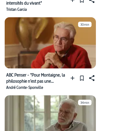
intensités du vivant"
Tristan Garcia
30min
ABC Penser - "Pour Montaigne, la
philosophie n’est pas une
doctrine, mais une activité"
André Comte-Sponville
34min