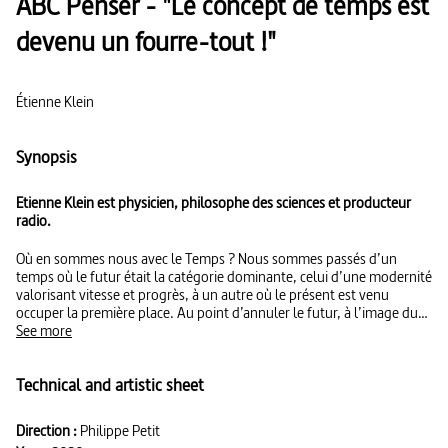
ABC Penser - "Le concept de temps est
devenu un fourre-tout !"
Étienne Klein
Synopsis
Etienne Klein est physicien, philosophe des sciences et producteur
radio.
Où en sommes nous avec le Temps ? Nous sommes passés d’un
temps où le futur était la catégorie dominante, celui d’une modernité
valorisant vitesse et progrès, à un autre où le présent est venu
occuper la première place. Au point d’annuler le futur, à l’image du
Comité invisible, qui dans son manifeste, Maintenant (La Fabrique,
See more
2017), déclare : “demain est annulé”. Pour comprendre cette
mutation, l’historien ausculte le temps chrétien d’où notre monde
Technical and artistic sheet
est sorti, s’intéresse aux Apocalypses, et s’interroge sur le nouveau
futur qui s’annonce, avec le réchauffement climatique. Une vraie
leçon d’Histoire !
Direction :
Philippe Petit