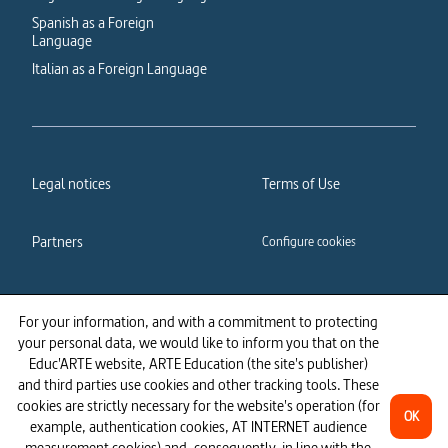
Spanish as a Foreign
Language
Italian as a Foreign Language
Legal notices
Terms of Use
Partners
Configure cookies
Cookies policy
Privacy policy
For your information, and with a commitment to protecting
your personal data, we would like to inform you that on the
Accessibility: partially
Educ'ARTE website, ARTE Education (the site's publisher)
compliant
and third parties use cookies and other tracking tools. These
cookies are strictly necessary for the website's operation (for
OK
example, authentication cookies, AT INTERNET audience
measurement cookies) and, consequently, in line with the