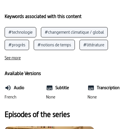
Keywords associated with this content
#technologie
#changement climatique / global
#progrès
#notions de temps
#littérature
#histoire de la technologie
#historisme (histoire)
See more
#histoire des civilisations
#technologie
Available Versions
#évolution (temps)
#continuité
Audio
Subtitle
Transcription
#mobilité (sciences informatiques et techniques)
French
None
None
#changement
#théorie quantique
Episodes of the series
#temps (physique)
#ère
#cancer (maladie)