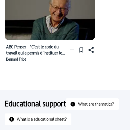
ABC Penser - "C’est le code du
travail qui a permis d’instituer le
travail"
Bernard Friot
Educational support
What are thematics?
What is a educational sheet?