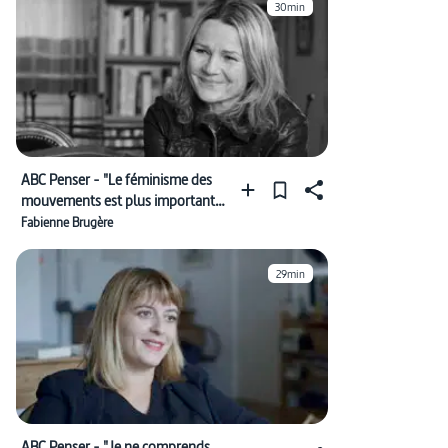
30min
ABC Penser - "Le féminisme des
mouvements est plus important
que le féminisme d’État"
Fabienne Brugère
29min
ABC Penser - "Je ne comprends