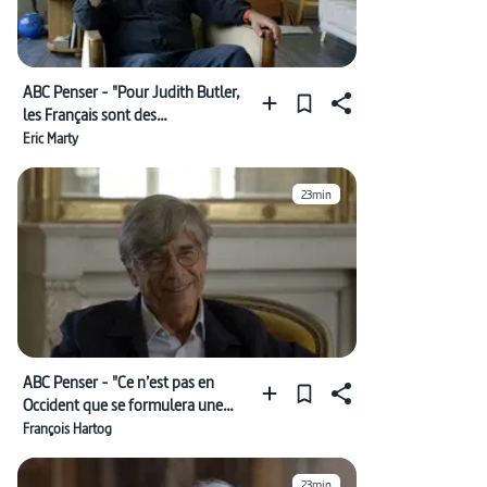
ABC Penser - "Pour Judith Butler,
les Français sont des
romantiques"
Eric Marty
23min
ABC Penser - "Ce n’est pas en
Occident que se formulera une
autre vision de l’Histoire"
François Hartog
23min