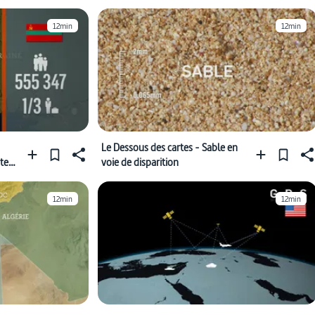
12min
12min
Le Dessous des cartes - Sable en
ste
voie de disparition
12min
12min