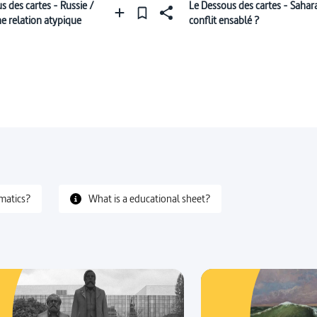
s des cartes - Russie /
Le Dessous des cartes - Sahara
ne relation atypique
conflit ensablé ?
matics?
What is a educational sheet?