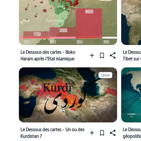
Le Dessous des cartes - Boko
Le Dessou
Haram après l'Etat islamique
Tibet sur
11min
Le Dessous des cartes - Un ou des
Le Dessou
Kurdistan ?
géopolit