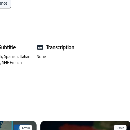
ance
Subtitle
Transcription
h, Spanish, Italian,
None
h, SME French
12min
12min