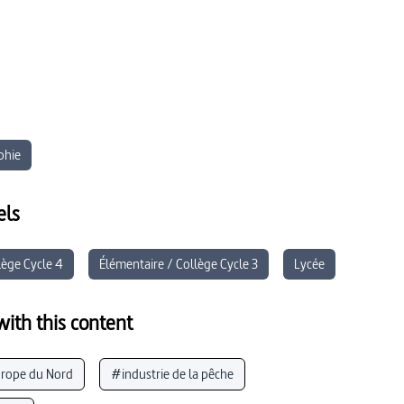
phie
els
lège Cycle 4
Élémentaire / Collège Cycle 3
Lycée
ith this content
rope du Nord
#industrie de la pêche