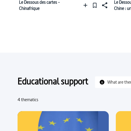
Le Dessous des cartes -
Le Dessou
Chinafrique
Chine : u
Educational support
What are the
4 thematics