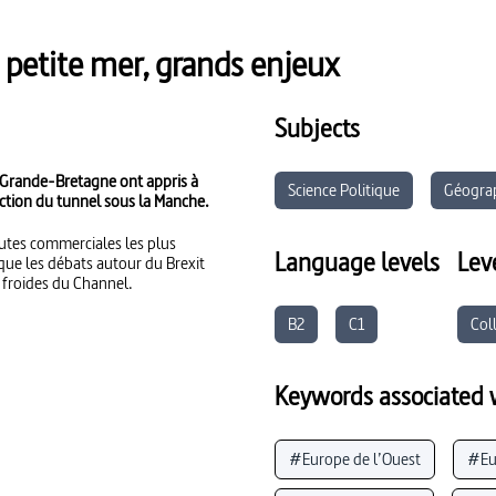
 petite mer, grands enjeux
Subjects
a Grande-Bretagne ont appris à
Science Politique
Géogra
ction du tunnel sous la Manche.
outes commerciales les plus
Language levels
Lev
que les débats autour du Brexit
x froides du Channel.
B2
C1
Col
Keywords associated w
#Europe de l’Ouest
#Eu