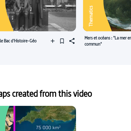
Thematics
Mers et océans : "La mer e
 le Bac d'Histoire-Géo
commun"
s created from this video