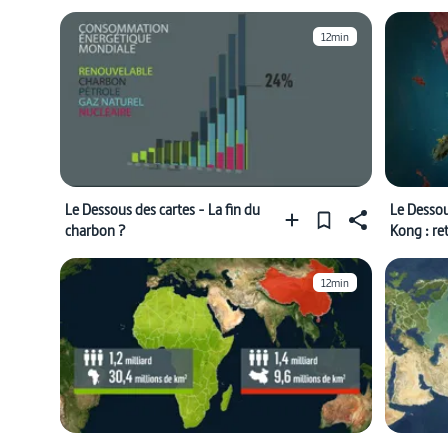
12min
Le Dessous des cartes - La fin du
Le Dessou
charbon ?
Kong : re
12min