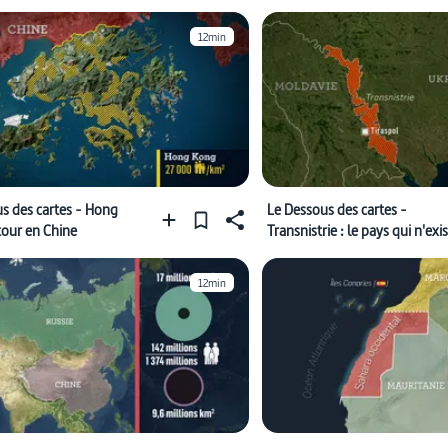
12min
s des cartes - Hong
Le Dessous des cartes -
tour en Chine
Transnistrie : le pays qui n'exi
pas
12min