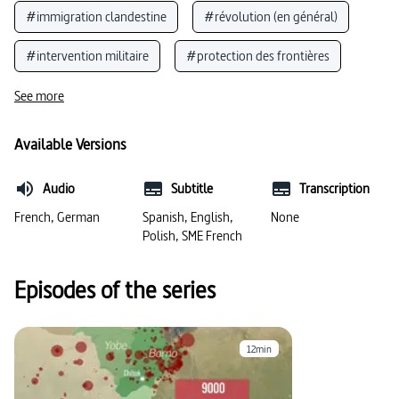
#immigration clandestine
#révolution (en général)
#intervention militaire
#protection des frontières
#Afrique
#Libye
#militaire
See more
#Afrique du Nord
#mort
#conflit politique
Available Versions
#dictature
#musulman
#élection
Audio
Subtitle
Transcription
#mer Méditerranée
#terrorisme
#Touaregs
French, German
Spanish, English,
None
Polish, SME French
#guerre civile
#guerre civile
#pétrole
Episodes of the series
#pétrole
#Empire ottoman
#politique et actualité
#migration
12min
#carte (géographie)
#coup