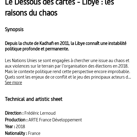
Le Dessous des cartes - Libye : les
raisons du chaos
Synopsis
Depuis la chute de Kadhafi en 2011, la Libye connaît une instabilité
politique profonde et permanente.
Les Nations Unies se sont engagées à chercher une issue au chaos et
aux violences sur le terrain par l’organisation des élections en 2018.
Mais le contexte politique rend cette perspective encore improbable.
Quels sont les enjeux de ce conflit et le jeu des principaux acteurs de
la crise que traverse le pays depuis le Printemps arabe ?
See more
Technical and artistic sheet
Direction :
Frédéric Lernoud
Production :
ARTE France Développement
Year :
2018
Nationality :
France