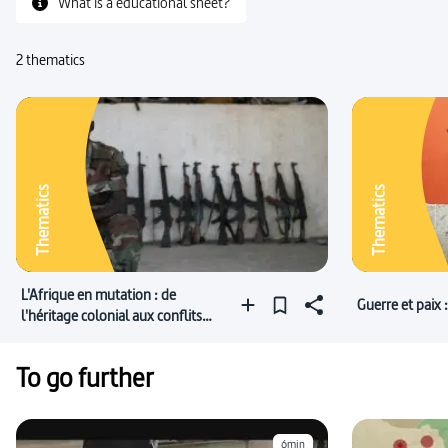
What is a educational sheet?
2 thematics
Thematics
Thematics
L'Afrique en mutation : de
Guerre et paix
l'héritage colonial aux conflits
locaux 2/2
To go further
6min