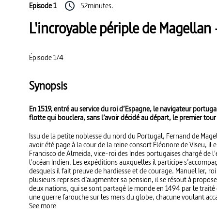
Episode 1
52minutes.
L'incroyable périple de Magellan
Épisode 1/4
Synopsis
En 1519, entré au service du roi d’Espagne, le navigateur portuga
flotte qui bouclera, sans l’avoir décidé au départ, le premier tou
Issu de la petite noblesse du nord du Portugal, Fernand de Magel
avoir été page à la cour de la reine consort Éléonore de Viseu, il
Francisco de Almeida, vice-roi des Indes portugaises chargé de
l'océan Indien. Les expéditions auxquelles il participe s’accom
desquels il fait preuve de hardiesse et de courage. Manuel Ier, ro
plusieurs reprises d’augmenter sa pension, il se résout à proposer
deux nations, qui se sont partagé le monde en 1494 par le traité d
une guerre farouche sur les mers du globe, chacune voulant accap
lointaines. En 1518, Magellan se rend à Valladolid pour convaincre 
See more
Charles Quint, de financer son projet. Il veut trouver un passage