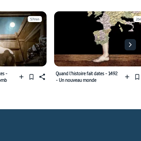
57min
26
es -
Quand l'histoire fait dates - 1492
lomb
- Un nouveau monde