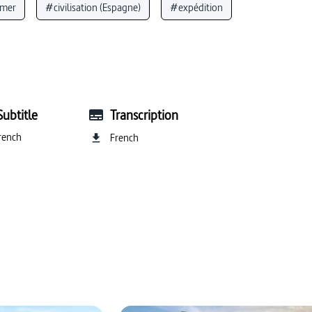
mer
#civilisation (Espagne)
#expédition
 civilisations
#colonisation
ion du monde
Subtitle
Transcription
rench
French