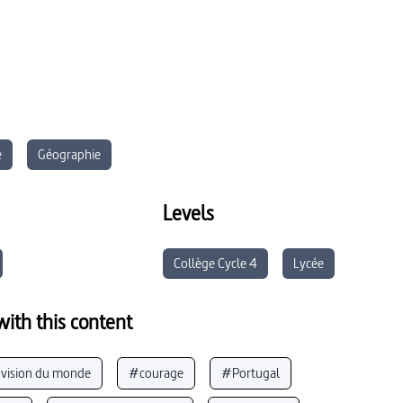
e
Géographie
Levels
Collège Cycle 4
Lycée
ith this content
vision du monde
#courage
#Portugal