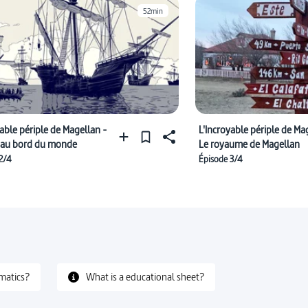
52min
yable périple de Magellan -
L'Incroyable périple de Ma
 au bord du monde
Le royaume de Magellan
2/4
Épisode 3/4
matics?
What is a educational sheet?