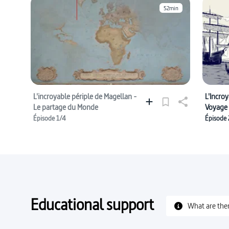
52min
L'incroyable périple de Magellan -
L'Incro
Le partage du Monde
Voyage
Épisode 1/4
Épisode 
Educational support
What are the