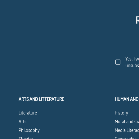
Yes, I 
unsubsc
ARTS AND LITTERATURE
HUMAN AND 
Literature
History
Arts
Moral and Ci
Philosophy
Media Litera
Theater
Geography