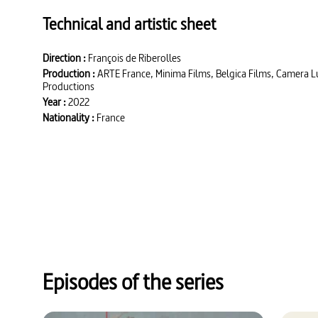
l’Amérique au-delà des côtes brésiliennes, où nul ne s’est encore
Technical and artistic sheet
et rapporter des îles Moluques, dans l’archipel indonésien, une ép
clou de girofle.
Direction :
François de Riberolles
Production :
ARTE France, Minima Films, Belgica Films, Camera L
Productions
Year :
2022
Nationality :
France
Episodes of the series