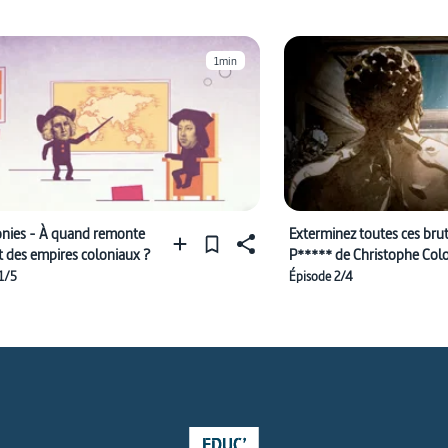
1min
onies - À quand remonte
Exterminez toutes ces brut
t des empires coloniaux ?
P***** de Christophe Co
1/5
Épisode 2/4