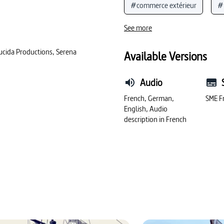
#commerce extérieur
#
 aventuré, traverser le Pacifique
ice valant autant que l’or : le
#noblesse
#histoire des
See more
#Temps modernes
#vis
ucida Productions, Serena
Available Versions
Audio
French, German,
SME F
English, Audio
description in French