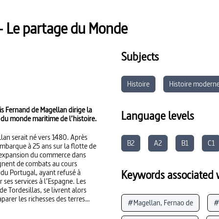
 - Le partage du Monde
Subjects
Histoire
Histoire modern
is Fernand de Magellan dirige la
Language levels
r du monde maritime de l’histoire.
lan serait né vers 1480. Après
B2
A2
B1
C1
 embarque à 25 ans sur la flotte de
 l'expansion du commerce dans
pagnent de combats au cours
i du Portugal, ayant refusé à
Keywords associated w
 ses services à l’Espagne. Les
e Tordesillas, se livrent alors
arer les richesses des terres
#Magellan, Fernao de
#
le jeune roi Charles Ier, futur
 pour franchir le rempart de