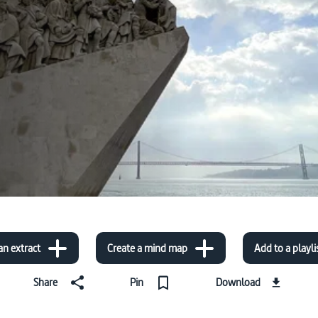
an extract
Create a mind map
Add to a playli
Share
Pin
Download