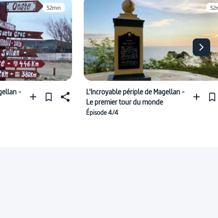
52min
52
gellan -
L'Incroyable périple de Magellan -
Le premier tour du monde
Épisode 4/4