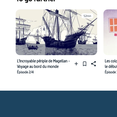
52min
L'Incroyable périple de Magellan -
Les col
Voyage au bord du monde
le débu
Épisode 2/4
Épisode 