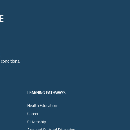
E
e
 conditions.
LEARNING PATHWAYS
Health Education
Career
Citizenship
Arts and Cultural Education