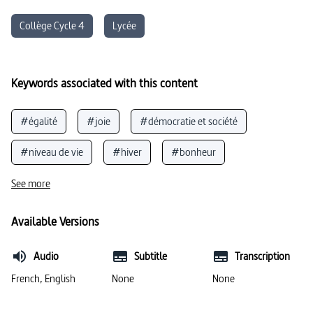
Collège Cycle 4
Lycée
Keywords associated with this content
#égalité
#joie
#démocratie et société
#niveau de vie
#hiver
#bonheur
#structure de l’habitat
#sens de la vie
See more
#Danemark
#paysage glaciaire
#ville
Available Versions
Audio
Subtitle
Transcription
French, English
None
None