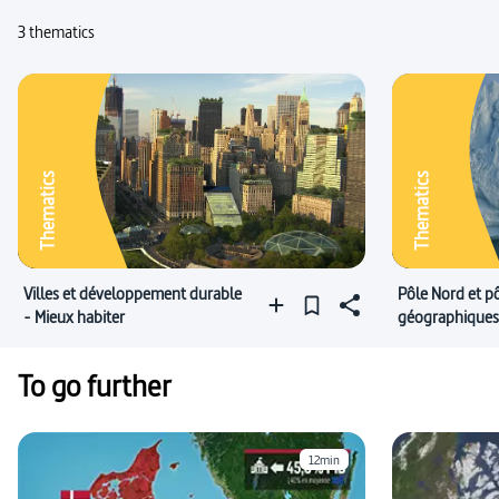
3 thematics
Thematics
Thematics
Villes et développement durable
Pôle Nord et pô
- Mieux habiter
géographiques
stratégiques
To go further
12min