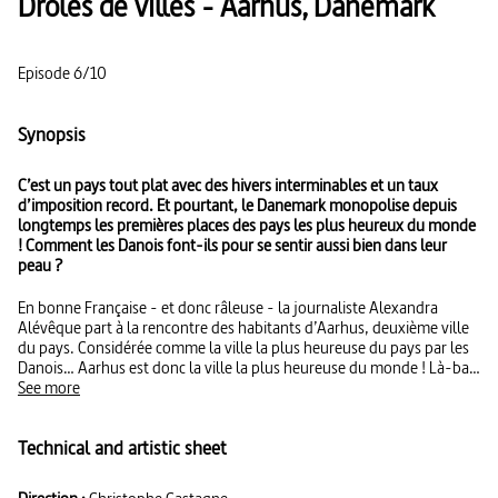
Drôles de villes - Aarhus, Danemark
Episode 6/10
Synopsis
C’est un pays tout plat avec des hivers interminables et un taux
d’imposition record. Et pourtant, le Danemark monopolise depuis
longtemps les premières places des pays les plus heureux du monde
! Comment les Danois font-ils pour se sentir aussi bien dans leur
peau ?
En bonne Française - et donc râleuse - la journaliste Alexandra
Alévêque part à la rencontre des habitants d’Aarhus, deuxième ville
du pays. Considérée comme la ville la plus heureuse du pays par les
Danois… Aarhus est donc la ville la plus heureuse du monde ! Là-bas,
sur la rive est de la presqu’île du Jutland, les Danois vivent une
See more
harmonie sociale à faire pâlir d’envie nombre de dirigeants
politiques, de France ou d’ailleurs. Serait-ce dû au quasi plein emploi
Technical and artistic sheet
de la population ? Ou à un taux de criminalité parmi les plus faibles
au monde ? A Aarhus en tous cas, les mamans laissent poussettes et
bébés sur le trottoir sans la moindre crainte ; on y achète ses