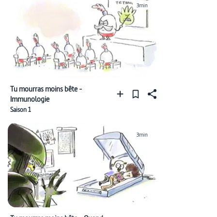
3min
Tu mourras moins bête -
Immunologie
Saison 1
3min