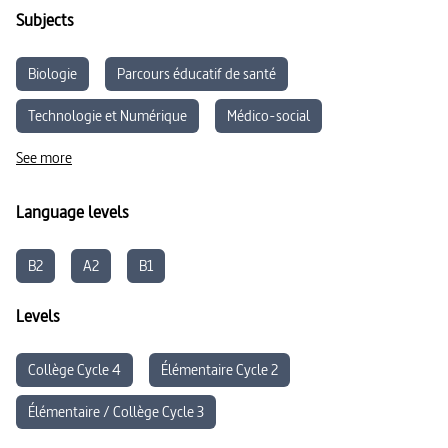
Subjects
Biologie
Parcours éducatif de santé
Technologie et Numérique
Médico-social
See more
Language levels
B2
A2
B1
Levels
Collège Cycle 4
Élémentaire Cycle 2
Élémentaire / Collège Cycle 3