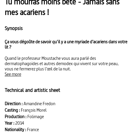
Tu mourras moins bête - Jamais sans
mes acariens !
Synopsis
Ça vous dégoûte de savoir qu’il y a une myriade d’acariens dans votre
lit ?
Quand le professeur Moustache vous aura parlé des
dermatophagoïdes et autres demodex qui vivent sur votre peau,
vous ne fermerez plus l’œil de la nuit.
See more
Technical and artistic sheet
Direction :
Amandine Fredon
Casting :
François Morel
Production :
Folimage
Year :
2014
Nationality :
France