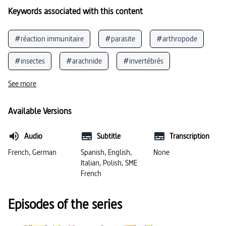
Keywords associated with this content
#réaction immunitaire
#parasite
#arthropode
#insectes
#arachnide
#invertébrés
#parasitisme
#vie quotidienne
#allergie
See more
#acariens
Available Versions
Audio
Subtitle
Transcription
French, German
Spanish, English,
None
Italian, Polish, SME
French
Episodes of the series