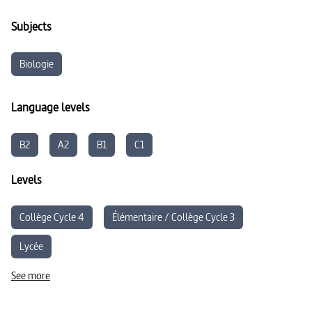
Subjects
Biologie
Language levels
B2
A2
B1
C1
Levels
Collège Cycle 4
Élémentaire / Collège Cycle 3
Lycée
See more