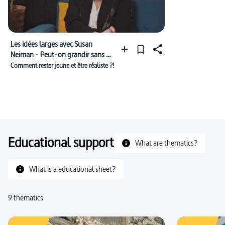
Les idées larges avec Susan
Neiman - Peut-on grandir sans se
trahir ?
Comment rester jeune et être réaliste ?!
Educational support
What are thematics?
What is a educational sheet?
9 thematics