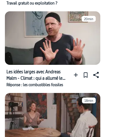
et toutes gratuitement ?
Travail gratuit ou exploitation ?
#violence (guerre)
#recherche environnementale
#extraction des ressources
#crimes de guerre
20min
#justice
#approvisionnement en énergie
Les idées larges avec Andreas
Malm - Climat : qui a allumé le
feu ?
Réponse : les combustibles fossiles
18min