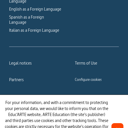
Language
English as a Foreign Language
Spanish as a Foreign
Language
Italian as a Foreign Language
Legal notices
Terms of Use
Partners
Configure cookies
Cookies policy
Privacy policy
For your information, and with a commitment to protecting
your personal data, we would like to inform you that on the
Accessibility: partially
Educ'ARTE website, ARTE Education (the site's publisher)
compliant
and third parties use cookies and other tracking tools. These
cookies are strictly necessary for the website's operation (for