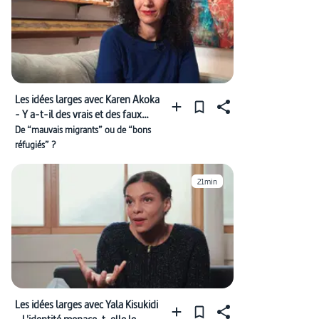
Les idées larges avec Karen Akoka
- Y a-t-il des vrais et des faux
réfugiés ?
De “mauvais migrants” ou de “bons
réfugiés” ?
21min
Les idées larges avec Yala Kisukidi