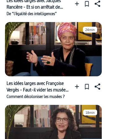
Les idées larges avec Jacques
Rancière - Et si on arrêtait de
prendre les gens pour des cons ?
De “l’égalité des intelligences”
24min
Les idées larges avec Françoise
Vergès - Faut-il vider les musées
?
Comment décoloniser les musées ?
18min