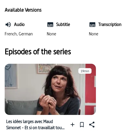
#protection du paysage
#technologie
Available Versions
#catastrophe naturelle
Audio
Subtitle
Transcription
#énergie (sciences informatiques et techniques)
French, German
None
None
#guerre
#système d’approvisionnement en énergie
Episodes of the series
#histoire de la technologie
#technologie
#biodiversité
#dégradation de l’environnement
19min
#préservation de l’environnement
#préservation des paysages
#émissions (environnement)
#pollution
Les idées larges avec Maud
#Ukraine
#changements environnementaux
Simonet - Et si on travaillait tous