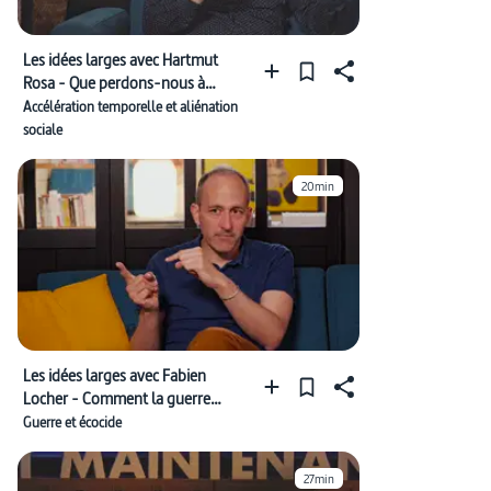
Les idées larges avec Hartmut
Rosa - Que perdons-nous à
gagner du temps ?
Accélération temporelle et aliénation
sociale
20min
Les idées larges avec Fabien
Locher - Comment la guerre
intoxique-t-elle le monde ?
Guerre et écocide
27min