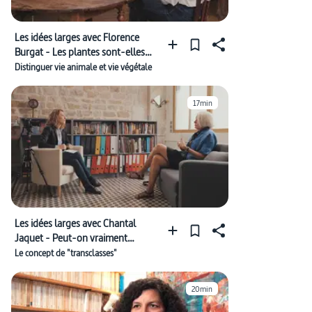
Les idées larges avec Florence
Burgat - Les plantes sont-elles
des animaux comme les autres ?
Distinguer vie animale et vie végétale
17min
Les idées larges avec Chantal
Jaquet - Peut-on vraiment
quitter sa classe sociale ?
Le concept de "transclasses"
20min