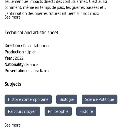
seulement les impacts directs des conflits armés. C’est aussi
comment, même en temps de paix, les guerres passées et
l’anticipation des guerres futures influent sur nos choix
See more
technologiques et énergétiques.
Avec également Syeda Rizwana Hasan, avocate en droit de
Technical and artistic sheet
l’environnement.
Direction :
David Tabourier
Production :
Upian
Year :
2022
Nationality :
France
Presentation :
Laura Raim
Subjects
Histoire contemporaine
Biologie
Science Politique
Parcours citoyen
Philosophie
Histoire
Enseignement Moral et Civique
Sciences du vivant
See more