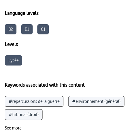
Développement durable
Language levels
B2
B1
C1
Levels
Lycée
Keywords associated with this content
#répercussions de la guerre
#environnement (général)
#tribunal (droit)
#protection de la nature (en milieux naturels)
See more