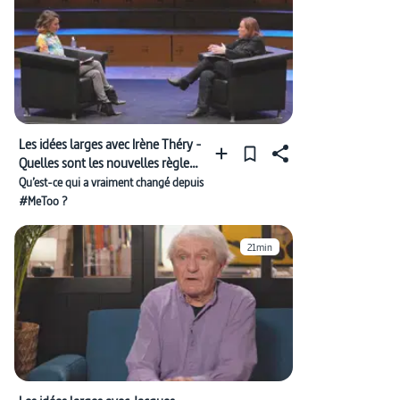
Les idées larges avec Irène Théry -
Quelles sont les nouvelles règles
du jeu sexuel ?
Qu’est-ce qui a vraiment changé depuis
#MeToo ?
21min