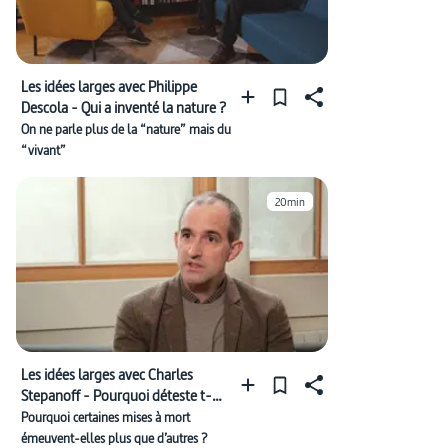
Les idées larges avec Philippe
Descola - Qui a inventé la nature ?
On ne parle plus de la “nature” mais du
“vivant”
20min
Les idées larges avec Charles
Stepanoff - Pourquoi déteste t-
on la chasse ?
Pourquoi certaines mises à mort
émeuvent-elles plus que d’autres ?