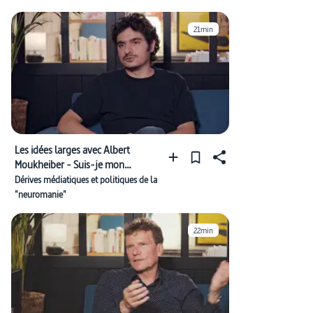
21min
Les idées larges avec Albert
Moukheiber - Suis-je mon
cerveau ?
Dérives médiatiques et politiques de la
"neuromanie"
22min