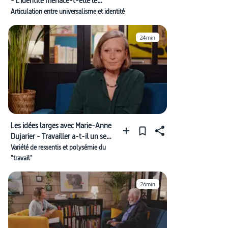
- L'identité menace-t-elle le
collectif ?
Articulation entre universalisme et identité
24min
Les idées larges avec Marie-Anne
Dujarier - Travailler a-t-il un sens
?
Variété de ressentis et polysémie du
"travail"
26min