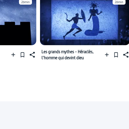
26min
26min
Les grands mythes - Héraclès,
l’homme qui devint dieu