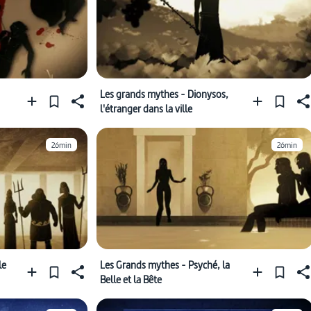
Les grands mythes - Dionysos,
l'étranger dans la ville
26min
26min
le
Les Grands mythes - Psyché, la
Belle et la Bête