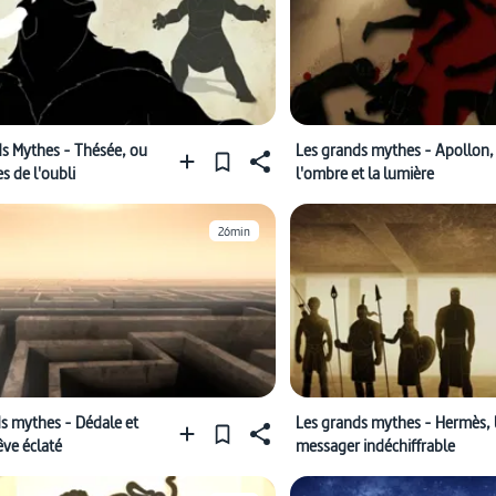
s Mythes - Thésée, ou
Les grands mythes - Apollon,
s de l'oubli
l'ombre et la lumière
26min
s mythes - Dédale et
Les grands mythes - Hermès, 
rêve éclaté
messager indéchiffrable