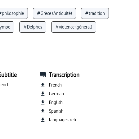
#philosophie
#Grèce (Antiquité)
#tradition
ympe
#Delphes
#violence (général)
conflit familial
#latin
#analyse historique
thologie
Subtitle
Transcription
rench
French
German
English
Spanish
languages.retr