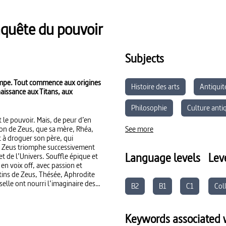
nquête du pouvoir
Subjects
lympe. Tout commence aux origines
Histoire des arts
Antiquit
naissance aux Titans, aux
Philosophie
Culture anti
 le pouvoir. Mais, de peur d’en
tion de Zeus, que sa mère, Rhéa,
See more
t à droguer son père, qui
s, Zeus triomphe successivement
Language levels
Lev
 de l’Univers. Souffle épique et
en voix off, avec passion et
estins de Zeus, Thésée, Aphrodite
elle ont nourri l’imaginaire des
B2
B1
C1
Col
lli, Picasso, Goya ou Klimt
ce antique : un dispositif inédit
s récits originels.
Keywords associated w