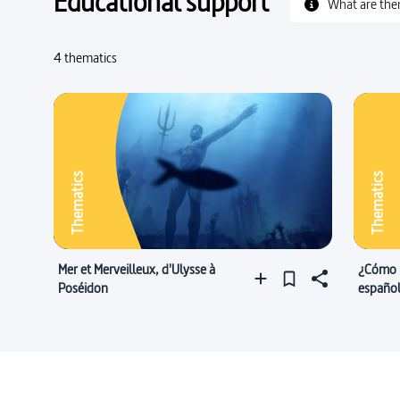
Educational support
What are the
4 thematics
Thematics
Thematics
Mer et Merveilleux, d'Ulysse à
¿Cómo 
Poséidon
español
en esp