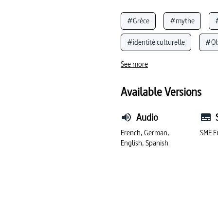
#Grèce
#mythe
#identité culturelle
#Ol
#mythologie grecque
#
See more
#antiquité grecque
#my
Available Versions
Audio
French, German,
SME F
English, Spanish