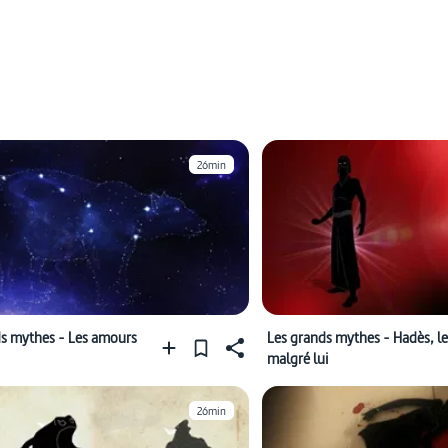
26min
ds mythes - Les amours
Les grands mythes - Hadès, le
malgré lui
26min