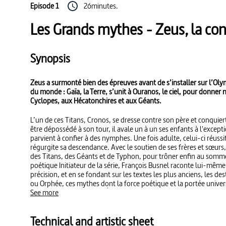
Episode 1
26minutes.
Les Grands mythes - Zeus, la co
Synopsis
Zeus a surmonté bien des épreuves avant de s’installer sur l’O
du monde : Gaïa, la Terre, s’unit à Ouranos, le ciel, pour donner 
Cyclopes, aux Hécatonchires et aux Géants.
L’un de ces Titans, Cronos, se dresse contre son père et conquiert
être dépossédé à son tour, il avale un à un ses enfants à l'excep
parvient à confier à des nymphes. Une fois adulte, celui-ci réussi
régurgite sa descendance. Avec le soutien de ses frères et sœur
des Titans, des Géants et de Typhon, pour trôner enfin au sommet
poétique Initiateur de la série, François Busnel raconte lui-même 
précision, et en se fondant sur les textes les plus anciens, les d
ou Orphée, ces mythes dont la force poétique et la portée univers
artistes au fil des siècles. À l'image, les chefs-d’œuvre de Bottice
See more
rencontrent des silhouettes animées, inspirées des vases de la Grè
pour une exploration captivante de la mythologie grecque et de se
Technical and artistic sheet