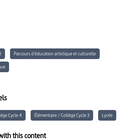
é
Parcours d’éducation artistique et culturelle
que
els
lège Cycle 4
Élémentaire / Collège Cycle 3
Lycée
ith this content