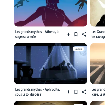
Les grands mythes - Athéna, la
Les Grand
sagesse armée
les ravage
26min
Les grands mythes - Aphrodite,
Les grand
sous la loi du désir
Icare, le 