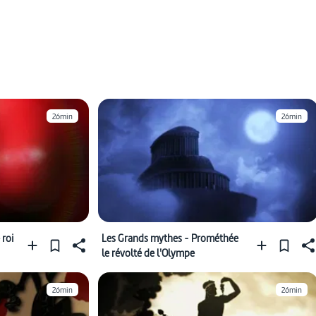
26min
26min
 roi
Les Grands mythes - Prométhée
le révolté de l'Olympe
26min
26min