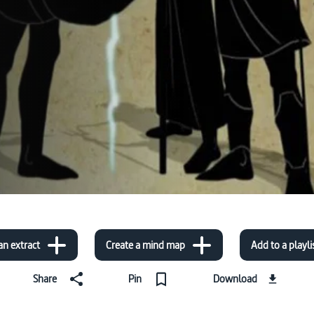
an extract
Create a mind map
Add to a playli
Share
Pin
Download