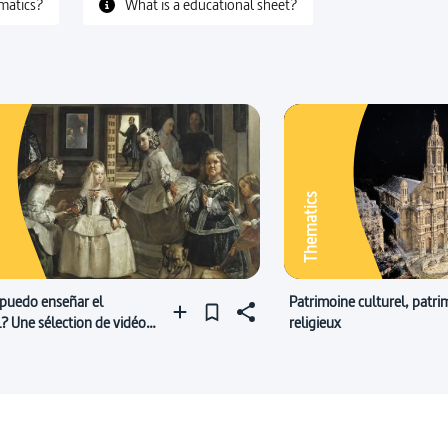
matics?
What is a educational sheet?
Thematics
puedo enseñar el
Patrimoine culturel, patri
? Une sélection de vidéos
religieux
agnol