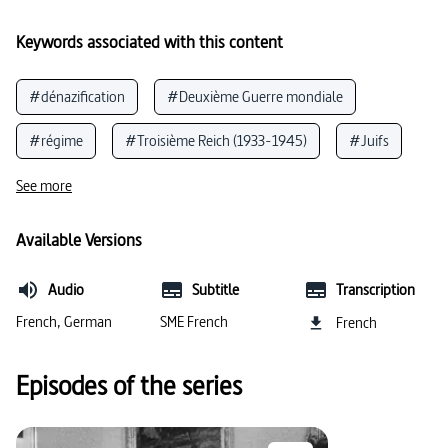
Keywords associated with this content
#dénazification
#Deuxième Guerre mondiale
#régime
#Troisième Reich (1933-1945)
#Juifs
#héritage
#Résistance contre Hitler
See more
#nazisme / régime nazi
#totalitarisme
Available Versions
#Allemagne (1945-1949)
#persécution des Juifs
Audio
Subtitle
Transcription
#Procès de Nuremberg
#guerre froide
French, German
SME French
French
#fascisme / régime fasciste
#politique
Episodes of the series
#crimes de guerre
#justice