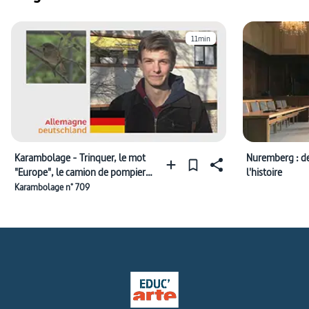
11min
Karambolage - Trinquer, le mot
Nuremberg : d
"Europe", le camion de pompiers,
l'histoire
le 8 mai 1945, l'oiseau
Karambolage n° 709