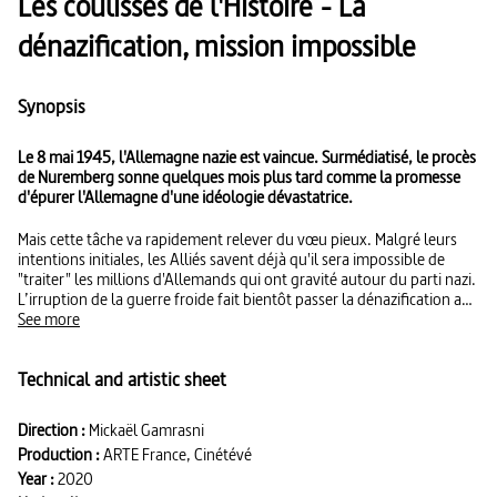
Les coulisses de l'Histoire - La
dénazification, mission impossible
Synopsis
Le 8 mai 1945, l'Allemagne nazie est vaincue. Surmédiatisé, le procès
de Nuremberg sonne quelques mois plus tard comme la promesse
d'épurer l'Allemagne d'une idéologie dévastatrice.
Mais cette tâche va rapidement relever du vœu pieux. Malgré leurs
intentions initiales, les Alliés savent déjà qu'il sera impossible de
"traiter" les millions d'Allemands qui ont gravité autour du parti nazi.
L’irruption de la guerre froide fait bientôt passer la dénazification au
second plan des préoccupations. Dès 1947, le nazi n'est plus l'ennemi
See more
à combattre : le communiste et le capitaliste le remplacent. Les
Américains et leurs alliés se livrent à une course à l'exfiltration de
Technical and artistic sheet
scientifiques renommés. Soucieux de ne pas priver l'Allemagne de
ses forces vives pour sa reconstruction, ils réduisent l'épuration à un
simple questionnaire. En zone soviétique, la traque des anciens nazis
Direction :
Mickaël Gamrasni
constitue surtout un moyen de répression contre les opposants au
Production :
ARTE France, Cinétévé
nouveau régime. Il faut attendre les années 1960 pour que le procès
d'Adolf Eichmann à Jérusalem replace la Shoah sous le feu des
Year :
2020