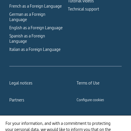
Tutorial videos
French as a Foreign Language
Technical support
German as a Foreign
Language
English as a Foreign Language
Spanish as a Foreign
Language
Italian as a Foreign Language
Legal notices
Terms of Use
Partners
Configure cookies
Cookies policy
Privacy policy
For your information, and with a commitment to protecting
your personal data, we would like to inform you that on the