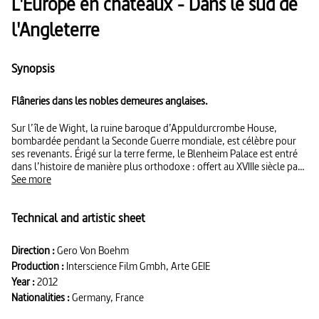
L'Europe en châteaux - Dans le sud de
l'Angleterre
Synopsis
Flâneries dans les nobles demeures anglaises.
Sur l’île de Wight, la ruine baroque d’Appuldurcrombe House,
bombardée pendant la Seconde Guerre mondiale, est célèbre pour
ses revenants. Érigé sur la terre ferme, le Blenheim Palace est entré
dans l’histoire de manière plus orthodoxe : offert au XVIIIe siècle par
la reine Anne au Duc de Marlborough, ce lieu imprégné d’histoire a
See more
vu naître Winston Churchill. Dans les collèges médiévaux d’Oxford,
les étudiants cultivent la pratique d’un sport multiséculaire, ancêtre
Technical and artistic sheet
du tennis, tandis que Waddesdon Manor, bâti il y a cent cinquante
ans par la famille Rothschild dans un style néo-Renaissance inspiré
des châteaux de la Loire, abrite aujourd’hui des espèces d’oiseaux
Direction :
Gero Von Boehm
menacées. Quant à Burghley House, elle a été érigé au XVIe siècle par
Production :
Interscience Film Gmbh, Arte GEIE
l’éminence grise d’Elisabeth Ire et symbolise, avec son parc à
l’anglaise et ses cèdres tricentenaires, l’âge d’or de la Grande-
Year :
2012
Bretagne.
Nationalities :
Germany, France