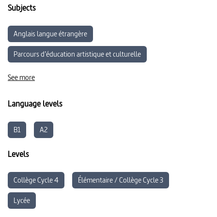
Subjects
Anglais langue étrangère
Parcours d’éducation artistique et culturelle
Arts appliqués
Histoire moderne
Moyen-Âge
See more
Language levels
B1
A2
Levels
Collège Cycle 4
Élémentaire / Collège Cycle 3
Lycée