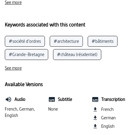
See more
Keywords associated with this content
#société d’ordres
#architecture
#bâtiments
#Grande-Bretagne
#château (résidentiel)
#Elizabeth I (reine Angleterre)
See more
#personnalités importantes (histoire)
#noblesse
Available Versions
#restauration (style)
#Angleterre
Audio
Subtitle
Transcription
#vie quotidienne (histoire)
#Europe
French, German,
None
French
English
German
English