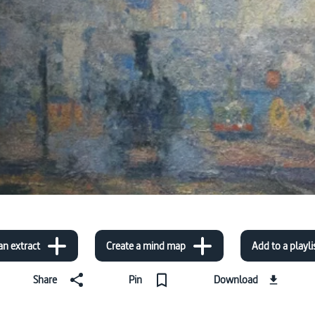
an extract
Create a mind map
Add to a playli
Share
Pin
Download