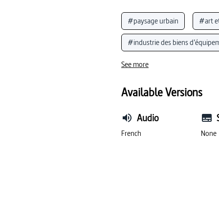
#paysage urbain
#art e
#industrie des biens d’équipe
#voie de chemin de fer (connu
See more
#histoire de l’art
Available Versions
Audio
French
None