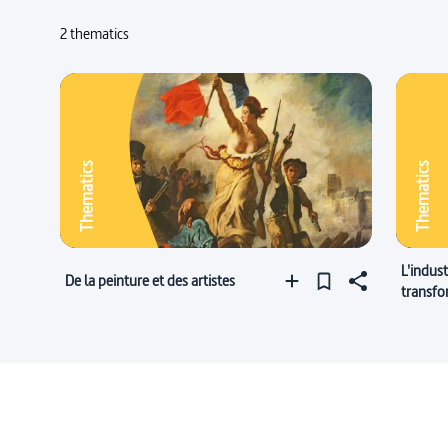
2 thematics
Thematics
Thematics
L'indust
De la peinture et des artistes
transfo