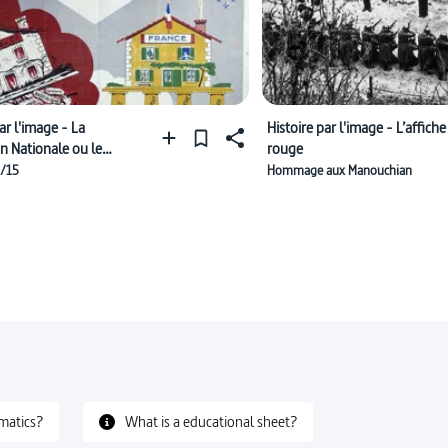
ar l'image - La
Histoire par l'image - L’affiche
n Nationale ou le
rouge
ment de "La Maison
4/15
Hommage aux Manouchian
matics?
What is a educational sheet?