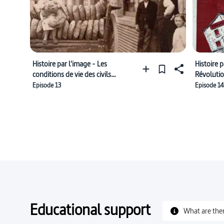
Histoire par l'image - Les
Histoire p
conditions de vie des civils
Révolutio
pendant la guerre de 14-18
redresse
Episode 13
Episode 1
France"
Educational support
What are the