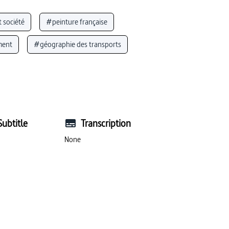
t société
#peinture française
ment
#géographie des transports
)
#œuvres d’art
#développement urbain
Subtitle
Transcription
None