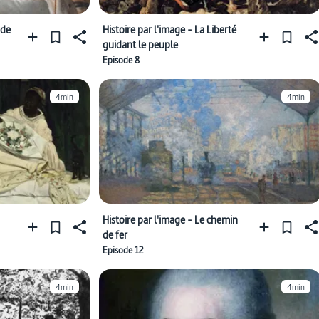
 de
Histoire par l'image - La Liberté
guidant le peuple
Episode 8
4min
4min
Histoire par l'image - Le chemin
de fer
Episode 12
4min
4min