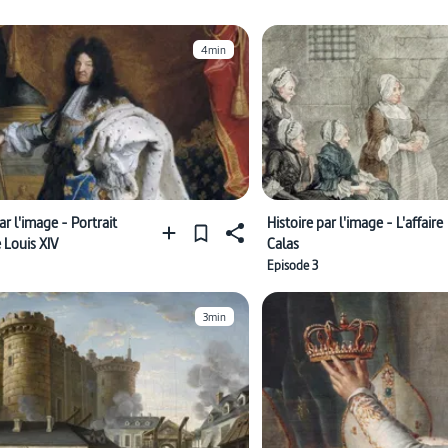
4min
ar l'image - Portrait
Histoire par l'image - L'affaire
e Louis XIV
Calas
Episode 3
3min