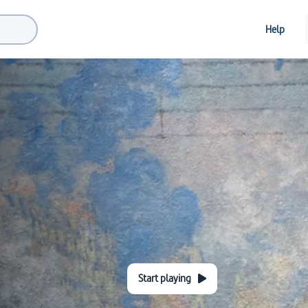
Help
Start playing