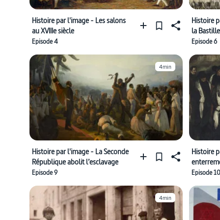
Histoire par l'image - Les salons
Histoire p
au XVIIIe siècle
la Bastille
Episode 4
Episode 6
4min
Histoire par l'image - La Seconde
Histoire 
République abolit l’esclavage
enterrem
Episode 9
Episode 1
4min