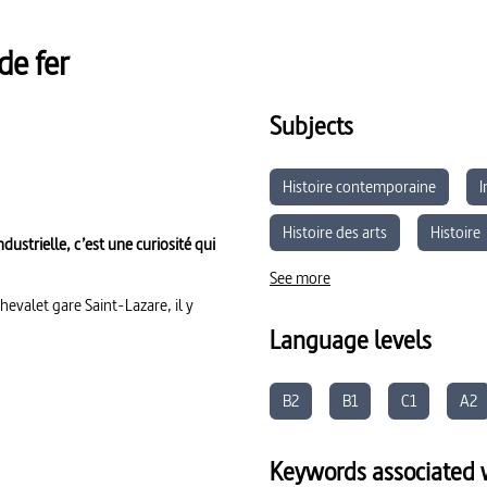
de fer
Subjects
Histoire contemporaine
I
Histoire des arts
Histoire
dustrielle, c’est une curiosité qui
See more
chevalet gare Saint-Lazare, il y
Language levels
B2
B1
C1
A2
Keywords associated w