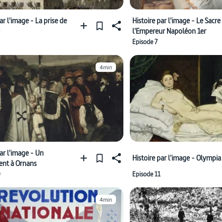
ar l'image - La prise de
Histoire par l'image - Le Sacre
l'Empereur Napoléon 1er
Episode 7
4min
par l'image - Un
Histoire par l'image - Olympia
ent à Ornans
0
Episode 11
4min