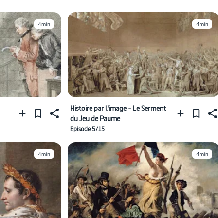
4min
4min
Histoire par l'image - Le Serment
du Jeu de Paume
Episode 5/15
4min
4min