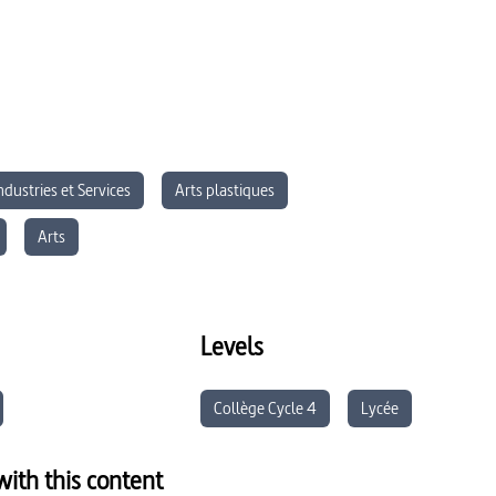
ndustries et Services
Arts plastiques
Arts
Levels
Collège Cycle 4
Lycée
ith this content