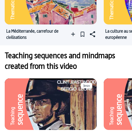
Thematics
Thematics
La Méditerranée, carrefour de
La culture au s
civilisations
européenne
Teaching sequences and mindmaps
created from this video
3min
sequence
sequence
Teaching
Teaching