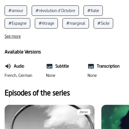
#amour
#révolution d’Octobre
#Italie
#Espagne
#étirage
#marginal
#Sicile
#identité culturelle
#ordre
See more
#Jugendweihe / Jugendfeier (rituel laïc )
Available Versions
#langue italienne
#catholicisme
Audio
Subtitle
Transcription
#fascisme / régime fasciste
#sciage
#film
French, German
None
None
#critique de la religion
#communisme
Episodes of the series
#pressage
#glaçure
#Ravenne
#invasion
#Venise
#capitale
26min
#rencontre interculturelle
#primaires (États-Unis)