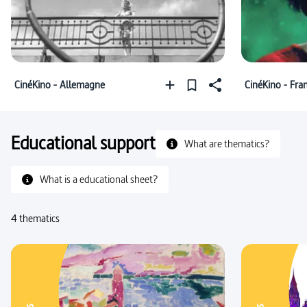
#four
#civilisation (Italie)
#légende (littérature)
#marginal
#cinéma
CinéKino - Allemagne
CinéKino - Fra
Educational support
What are thematics?
What is a educational sheet?
4 thematics