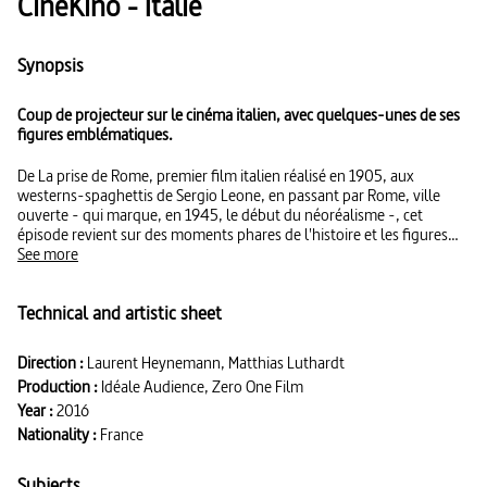
CinéKino - Italie
Synopsis
Coup de projecteur sur le cinéma italien, avec quelques-unes de ses
figures emblématiques.
De La prise de Rome, premier film italien réalisé en 1905, aux
westerns-spaghettis de Sergio Leone, en passant par Rome, ville
ouverte - qui marque, en 1945, le début du néoréalisme -, cet
épisode revient sur des moments phares de l'histoire et les figures
emblématiques de la cinématographie italienne, qui a laissé une
See more
empreinte durable dans l’industrie internationale du film. -
Attention, ce programme comporte une scène explicite. - Au
Technical and artistic sheet
programme : - un événement : 12 septembre 1964, sortie du film Per
un pugno di dollari (Pour une poignée de Dollars) de Sergio Leone,
naissance du western italien - une personnalité : Pinocchio,
Direction :
Laurent Heynemann, Matthias Luthardt
personnage créé par Carlo Collodi en 1881 - un film : Roma Città
Production :
Idéale Audience, Zero One Film
Apertta (Rome, ville ouverte) de Roberto Rossellini (1945) - une date
: 16 septembre 1905, sortie de La Presa di Roma (La prise de Rome),
Year :
2016
de Filoteo Alberini, premier film (muet) produit en Italie,
Nationality :
France
commémorant l'annexion de Rome au royaume d'Italie - la séquence
pour rire : le film à sketches I nuovi monstri (Les nouveaux monstres)
Subjects