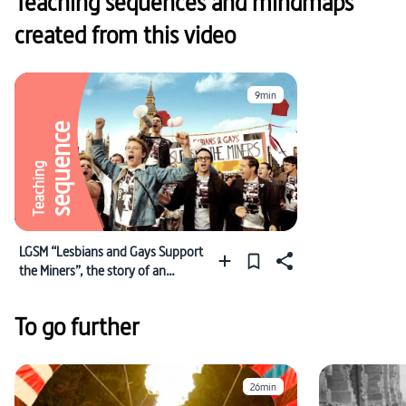
Teaching sequences and mindmaps
created from this video
9min
sequence
Teaching
LGSM “Lesbians and Gays Support
the Miners”, the story of an
alliance to fight alongside miners
against Thatcher's policies.
To go further
26min