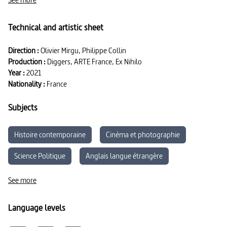
charismatique, prêt à mener la lutte.
Technical and artistic sheet
Direction :
Olivier Mirgu, Philippe Collin
Production :
Diggers, ARTE France, Ex Nihilo
Year :
2021
Nationality :
France
Subjects
Histoire contemporaine
Cinéma et photographie
Science Politique
Anglais langue étrangère
Parcours citoyen
Sociologie
Histoire
Arts
See more
Language levels