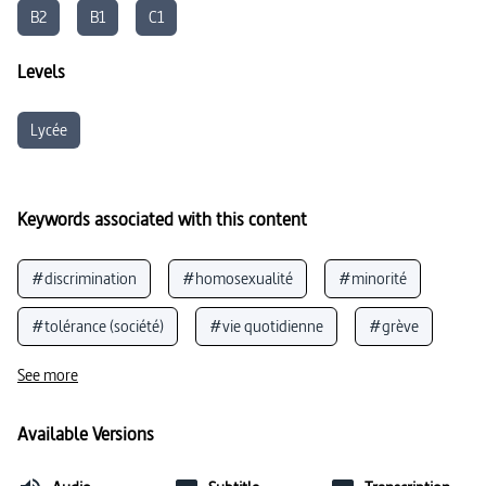
B2
B1
C1
Levels
Lycée
Keywords associated with this content
#discrimination
#homosexualité
#minorité
#tolérance (société)
#vie quotidienne
#grève
#analyse cinématographique
#patriarcat
See more
#égalité
#démocratie et société
#film
Available Versions
#émancipation
#éducation sexuelle