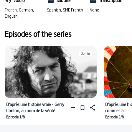
Audio
Subtitle
Transcription
#résistance politique
#source (histoire)
French, German,
Spanish, SME French
None
English
#Thatcher, Margaret
#mouvement ouvrier
Episodes of the series
#genre / gender
#témoignages, témoins et sources
#cinéma
26min
D’après une histoire vraie - Gerry
D’après une his
Conlon, au nom de la vérité
comme l'air
Episode 1/8
Episode 2/8