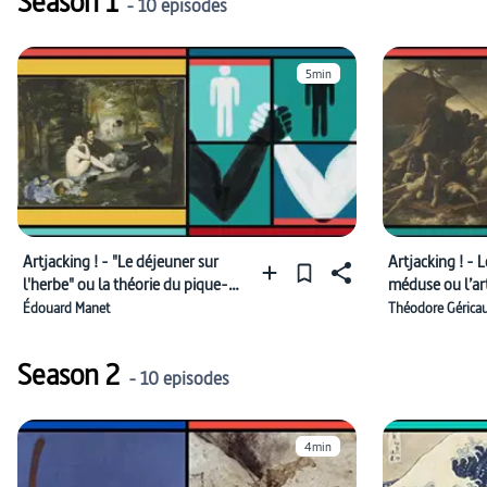
Season 1
- 10 episodes
#femme dans l’histoire
#Vatican
#dignité humaine
#critique de la religion
5min
#histoire de l’art
#grossesse
#humiliation
#art des femmes
#Léonard de Vinci
#artistes
Artjacking ! - "Le déjeuner sur
Artjacking ! - 
l'herbe" ou la théorie du pique-
méduse ou l’art
nique
Édouard Manet
Théodore Géricau
Season 2
- 10 episodes
4min