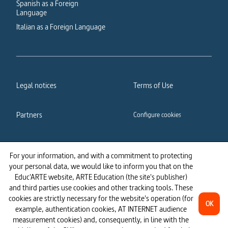
Spanish as a Foreign
Language
Italian as a Foreign Language
Legal notices
Terms of Use
Partners
Configure cookies
Cookies policy
Privacy policy
For your information, and with a commitment to protecting
your personal data, we would like to inform you that on the
Accessibility: partially
Educ'ARTE website, ARTE Education (the site's publisher)
compliant
and third parties use cookies and other tracking tools. These
cookies are strictly necessary for the website's operation (for
OK
example, authentication cookies, AT INTERNET audience
measurement cookies) and, consequently, in line with the