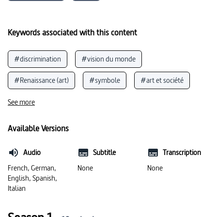
Keywords associated with this content
#discrimination
#vision du monde
#Renaissance (art)
#symbole
#art et société
#exclusion
#censure (surveillance)
See more
#homosexualité
#peinture religieuse
Available Versions
#tolérance (société)
#trisomie
Audio
Subtitle
Transcription
#représentation de saints (art)
#art contemporain
French, German,
None
None
English, Spanish,
#composition (art)
#féminisme
Italian
#vision du monde
#image du Christ