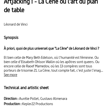
Artjacking ! - La Cène ou l'art du plan
de table
Léonard de Vinci
Synopsis
À priori, quoi de plus universel que "La Cène" de Léonard de Vinci ?
Et bien celle de Mary Beth Edelson, où l’humanité est féminine. Ou
bien celle d’Elisabeth Ohlson Wallin où les apôtres sont queers. Ou
encore celle de Raoef Mamedov, où les 13 compères sont tous
porteurs de trisomie 21. La Cène, tout compte fait, c’est juste l’image
que nous voulons donner de nous-mêmes. La Série : Citer, copier,
See more
détruire, réinventer… Quoi de mieux pour plonger dans le monde
foisonnant de l’art contemporain que de suivre, d’artiste en artiste,
Technical and artistic sheet
les réappropriations des grands chefs-d’œuvre ? De Manet à 2Fik, de
Géricault à Hu Jieming, ou de Klein à Philippe Ramette, il est temps
de revoir vos classiques et de pénétrer les mystères de la création
Direction :
Aurélie Pollet, Gustavo Almenara
artistique moderne !
Production :
Kepler22 Productions