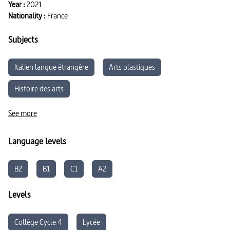
Year :
2021
Nationality :
France
Subjects
Italien langue étrangère
Arts plastiques
Histoire des arts
Parcours d’éducation artistique et culturelle
Sociologie
See more
Arts
Language levels
B2
B1
C1
A2
Levels
Collège Cycle 4
Lycée