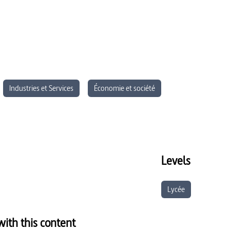
Industries et Services
Économie et société
Levels
Lycée
ith this content