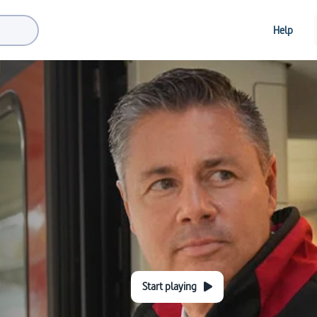
Help
Start playing