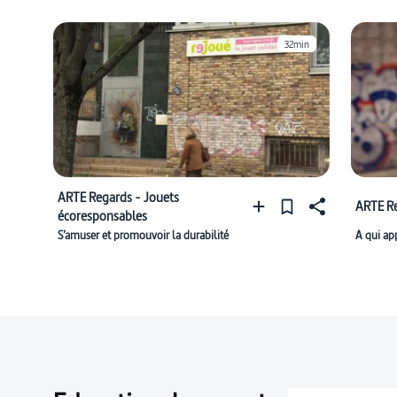
32min
ARTE Regards - Jouets
ARTE Re
écoresponsables
S’amuser et promouvoir la durabilité
A qui app