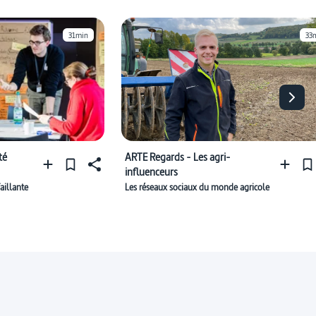
31min
33
té
ARTE Regards - Les agri-
influenceurs
aillante
Les réseaux sociaux du monde agricole