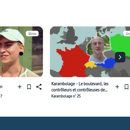
32min
11
Karambolage - Le boulevard, les
in
contrôleurs et contrôleuses de
train et les frontières allemandes
 ?
Karambolage n° 25