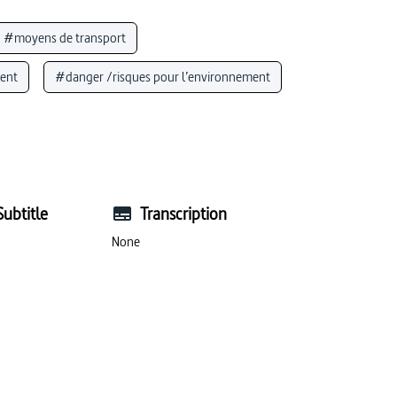
#moyens de transport
ent
#danger /risques pour l’environnement
)
#durabilité
#pollution
onomie)
#mobilité
#voies de transport
taux
#dégradation de l’environnement
Subtitle
Transcription
#ponctualité
#mobilité et transports
None