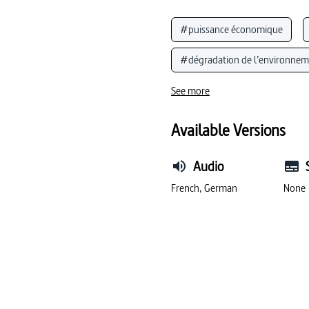
#puissance économique
#dégradation de l’environnem
#voie de chemin de fer (connu
See more
#Allemagne (géographie / éc
Available Versions
#changements environnemen
Audio
#développement durable
French, German
None