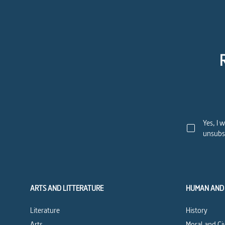
Yes, I 
unsubsc
ARTS AND LITTERATURE
HUMAN AND 
Literature
History
Arts
Moral and Ci