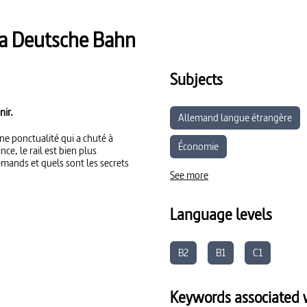
la Deutsche Bahn
Subjects
nir.
Allemand langue étrangère
une ponctualité qui a chuté à
Économie
ce, le rail est bien plus
emands et quels sont les secrets
See more
Language levels
B2
B1
C1
Keywords associated w