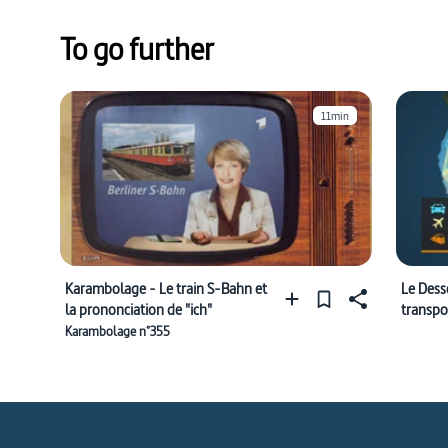
To go further
11min
Karambolage - Le train S-Bahn et
Le Desso
la prononciation de "ich"
transpo
Karambolage n°355