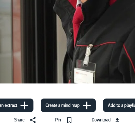
an extract
Create a mind map
Add to a playli
Share
Pin
Download