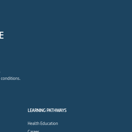
E
e
 conditions.
LEARNING PATHWAYS
Health Education
Career