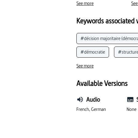
See more
See
Keywords associated w
#décision majoritaire (démocra
#démocratie
#structure
#Parti libéral-démocrate (All
See more
#élection
#campagne él
Available Versions
#coalition sociale-libérale (A
Audio
#Président fédéral
#ins
French, German
None
#Comité de médiation (Bundes
#Union chrétienne-démocrate