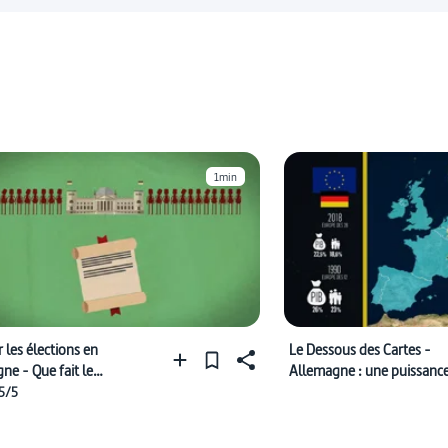
1min
 les élections en
Le Dessous des Cartes -
ne - Que fait le
Allemagne : une puissanc
tag ?
nommée Merkel
 5/5