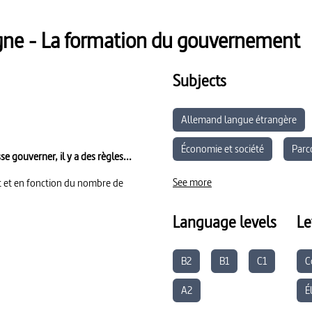
agne - La formation du gouvernement
Subjects
Allemand langue étrangère
Économie et société
Parc
e gouverner, il y a des règles...
Enseignement Moral et Civique
See more
t et en fonction du nombre de
Language levels
Le
B2
B1
C1
C
A2
É