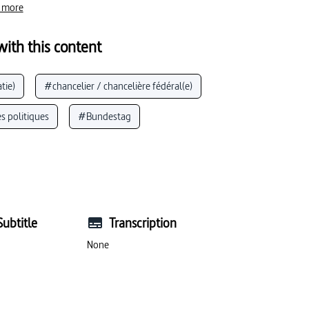
 more
ith this content
tie)
#chancelier / chancelière fédéral(e)
s politiques
#Bundestag
emagne)
#Parti social-démocrate d’Allemagne
ectorale
#débats (démocratie)
llemagne)
#suffrage
#vote (démocratie)
Subtitle
Transcription
titutions publiques
#député
None
tag / Bundesrat)
#Allemagne (culture / société)
 (Allemagne)
#Bundesrat