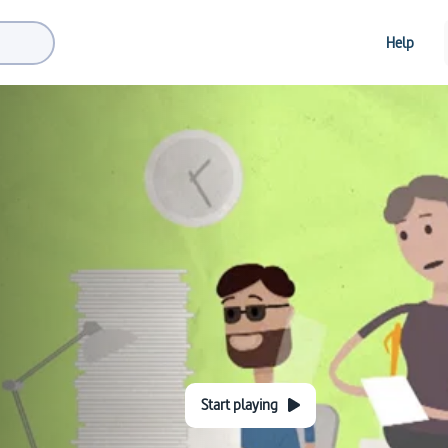
Help
Start playing