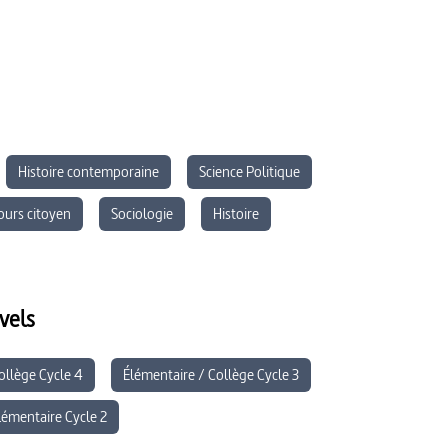
Histoire contemporaine
Science Politique
ours citoyen
Sociologie
Histoire
Éducation aux Médias et à l’Information
vels
ollège Cycle 4
Élémentaire / Collège Cycle 3
lémentaire Cycle 2