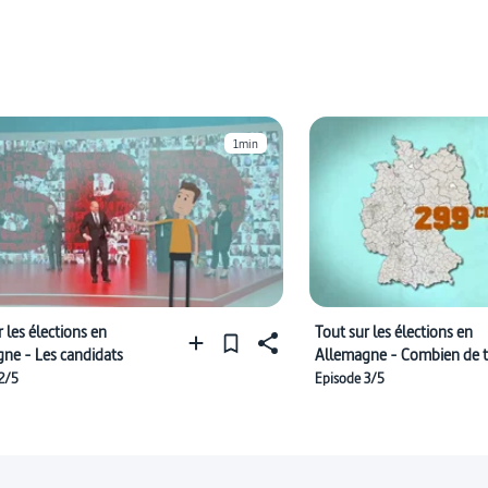
#constitution (politique)
1min
 les élections en
Tout sur les élections en
ne - Les candidats
Allemagne - Combien de t
2/5
Episode 3/5