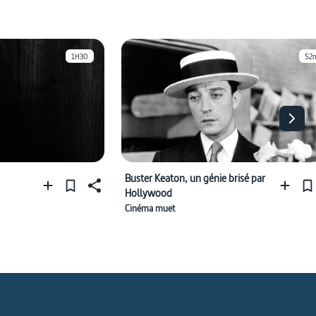
1H30
52
Buster Keaton, un génie brisé par
Hollywood
Cinéma muet