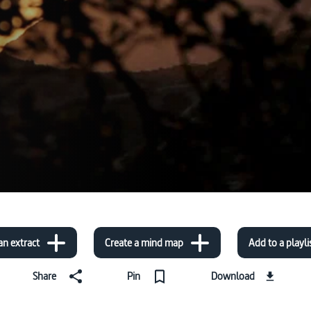
an extract
Create a mind map
Add to a playli
Share
Pin
Download