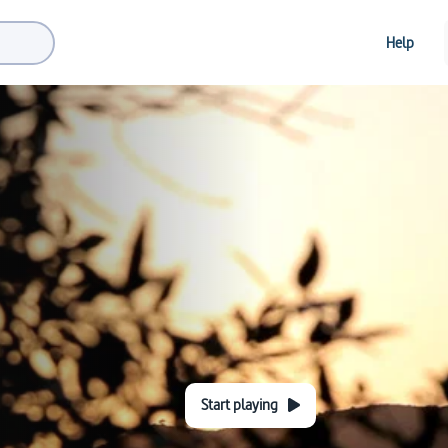
Help
Start playing