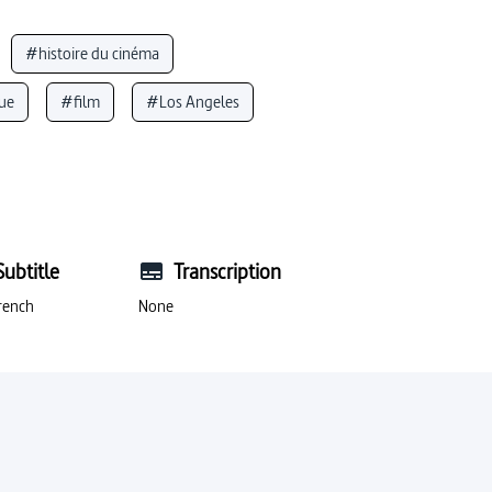
#histoire du cinéma
ue
#film
#Los Angeles
ue
#cinéma
Subtitle
Transcription
rench
None