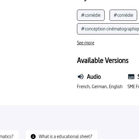
#comédie
#comédie
#conception cinématographiq
#production cinématographiq
See more
Available Versions
Audio
French, German, English
SME F
matics?
What is a educational sheet?