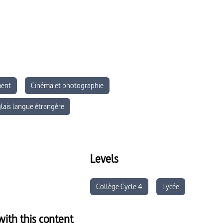
ment
Cinéma et photographie
lais langue étrangère
et culturelle
Économie
Histoire
formation
Levels
Collège Cycle 4
Lycée
ith this content