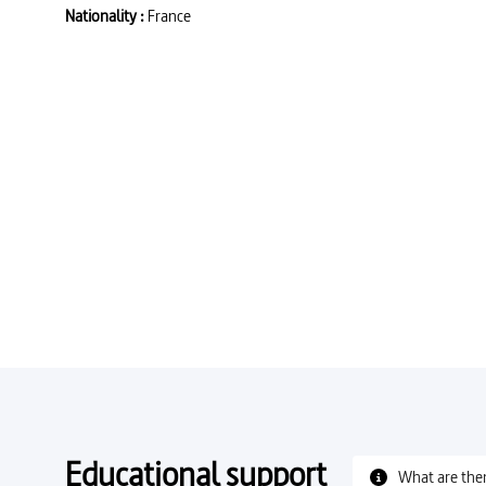
Nationality :
France
Educational support
What are the