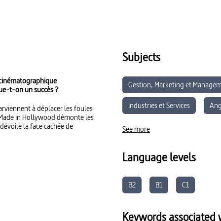
Subjects
e cinématographique
Gestion, Marketing et Manage
ue-t-on un succès ?
Industries et Services
Ang
rviennent à déplacer les foules
e, Made in Hollywood démonte les
dévoile la face cachée de
Parcours d’éducation artistique 
See more
Éducation aux Médias et à l’In
Language levels
B2
B1
C1
Keywords associated w