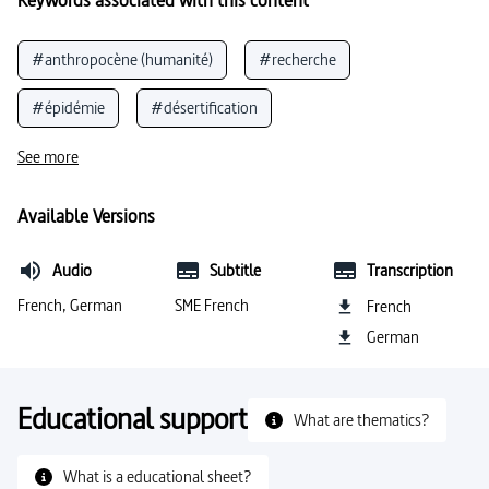
#anthropocène (humanité)
#recherche
#épidémie
#désertification
#morphologie des plantes
#progrès
See more
#fonction de la forêt
#analyse du pollen
Available Versions
#sciences naturelles
#empreinte écologique
Audio
Subtitle
Transcription
#durabilité
#émissions (environnement)
French, German
SME French
French
German
#pollution
#écosystème
#bactéries
#insectes
#pluie (précipitations)
Educational support
What are thematics?
#recherche en chimie
#recherche
What is a educational sheet?