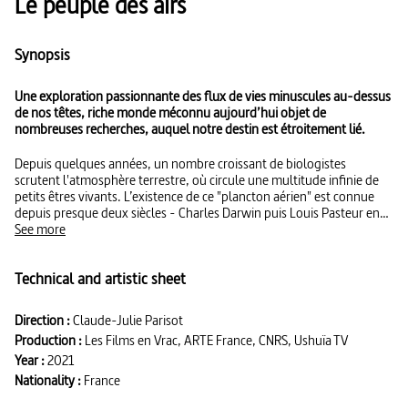
Le peuple des airs
Synopsis
Une exploration passionnante des flux de vies minuscules au-dessus
de nos têtes, riche monde méconnu aujourd’hui objet de
nombreuses recherches, auquel notre destin est étroitement lié.
Depuis quelques années, un nombre croissant de biologistes
scrutent l'atmosphère terrestre, où circule une multitude infinie de
petits êtres vivants. L’existence de ce "plancton aérien" est connue
depuis presque deux siècles - Charles Darwin puis Louis Pasteur en
faisaient déjà mention dans leurs ouvrages. Mais si les outils
See more
technologiques manquaient alors pour piéger et étudier ces petites
formes de vie à la dérive, l'imagerie satellitaire et les progrès de la
Technical and artistic sheet
microbiologie permettent aujourd'hui de les ramener sur le devant
de la scène scientifique. Insectes, bactéries, virus, graines, pollens de
végétaux… : arrachées à la terre et aux eaux par les vents et
Direction :
Claude-Julie Parisot
accrochées aux poussières, ces vies minuscules peuvent effectuer de
Production :
Les Films en Vrac, ARTE France, CNRS, Ushuïa TV
longs trajets dans de véritables autoroutes célestes. Comment
autant de créatures voyageuses, dont la grande majorité (plus de 80
Year :
2021
%) ne survit pas, parviennent-elles à coloniser cet océan d'air ?
Nationality :
France
Quelle influence exercent-elles sur nos vies et sur les écosystèmes de