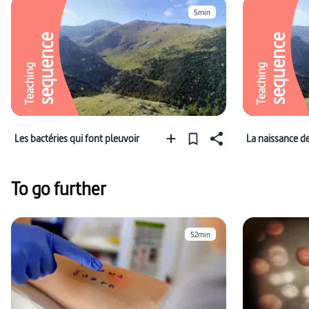
5min
sequence
sequence
Teaching
Teaching
Les bactéries qui font pleuvoir
La naissance de
To go further
52min