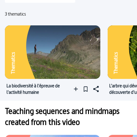
#développement durable
#maladie de civilisation
3 thematics
#recherche environnementale
#virus
#dissémination
#air
#dépérissement forestier
Thematics
Thematics
La biodiversité à l'épreuve de
L'arbre qui dévo
l'activité humaine
découverte d'
précieux
Teaching sequences and mindmaps
created from this video