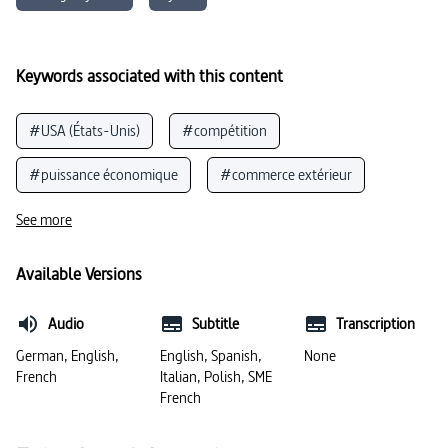
Keywords associated with this content
#USA (États-Unis)
#compétition
#puissance économique
#commerce extérieur
#Taïwan
#diplomatie
#mondialisation
See more
#dépendance économique
#Asie de l’Est
#Asie
Available Versions
#guerre froide
#Chine (République populaire de)
Audio
Subtitle
Transcription
#puissance mondiale
#avenir
German, English,
English, Spanish,
None
French
Italian, Polish, SME
#États-Unis (politique étrangère)
#politique extérieure
French
#ambition
#océan Pacifique