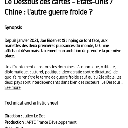
Le Dessous des cartes - États-Unis /
Chine : l'autre guerre froide ?
Synopsis
Depuis janvier 2021, Joe Biden et Xi Jinping se font face, aux
manettes des deux premières puissances du monde, la Chine
affichant désormais clairement son ambition de prendre la première
place.
Un affrontement dans tous les domaines : économique, militaire,
diplomatique, culturel, politique (démocratie contre dictature), de
quoi faire renaître le terme de guerre froide sauf qu’au 21e siècle, les
deux pays sont interdépendants dans bien des secteurs. Le Dessous
des cartes propose un état des lieux de cette compétition sino-
See more
américaine, en posant des chiffres, des faits, des cartes sur un duel
déterminant pour le “monde d’après”. L’occasion de constater
Technical and artistic sheet
l’ascension régulière de la Chine, ses ambitions de puissance
désormais tous azimuts, “à 360 degrés” comme dit la sinologue Alice
Ekman. Une confrontation mondiale, avec un centre de gravité
Direction :
Julien Le Bot
clairement identifié dans la zone dite de l’Indo-Pacifique et la grande
Production :
ARTE France Développement
question : l’affrontement pourrait-il un jour être militaire, sur la