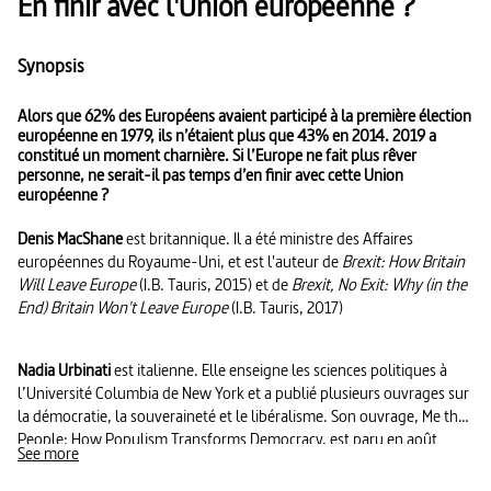
En finir avec l'Union européenne ?
Synopsis
Alors que 62% des Européens avaient participé à la première élection
européenne en 1979, ils n’étaient plus que 43% en 2014. 2019 a
constitué un moment charnière. Si l’Europe ne fait plus rêver
personne, ne serait-il pas temps d’en finir avec cette Union
européenne ?
Denis MacShane
est britannique. Il a été ministre des Affaires
européennes du Royaume-Uni, et est l'auteur de
Brexit: How Britain
Will Leave Europe
(I.B. Tauris, 2015) et de
Brexit, No Exit: Why (in the
End) Britain Won't Leave Europe
(I.B. Tauris, 2017)
Nadia Urbinati
est italienne. Elle enseigne les sciences politiques à
l’Université Columbia de New York et a publié plusieurs ouvrages sur
la démocratie, la souveraineté et le libéralisme. Son ouvrage, Me the
People: How Populism Transforms Democracy, est paru en août
See more
2019.