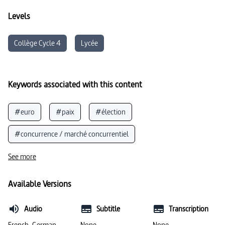
Levels
Collège Cycle 4
Lycée
Keywords associated with this content
#euro
#paix
#élection
#concurrence / marché concurrentiel
#Union européenne
#Marché unique européen
See more
#colonialisme
#politique et actualité
#Europe
Available Versions
#nationalisme
#méfiance
Audio
Subtitle
Transcription
French, German
None
None