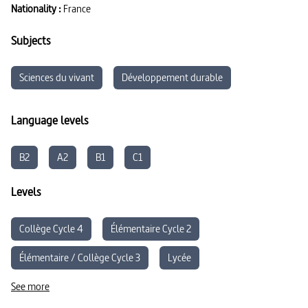
Nationality :
France
Subjects
Sciences du vivant
Développement durable
Language levels
B2
A2
B1
C1
Levels
Collège Cycle 4
Élémentaire Cycle 2
Élémentaire / Collège Cycle 3
Lycée
See more