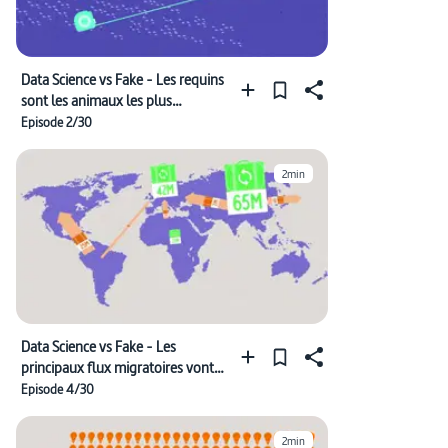
Data Science vs Fake - Les requins
sont les animaux les plus
dangereux du monde
Episode 2/30
2min
Data Science vs Fake - Les
principaux flux migratoires vont
de l'Afrique vers l'Europe
Episode 4/30
2min