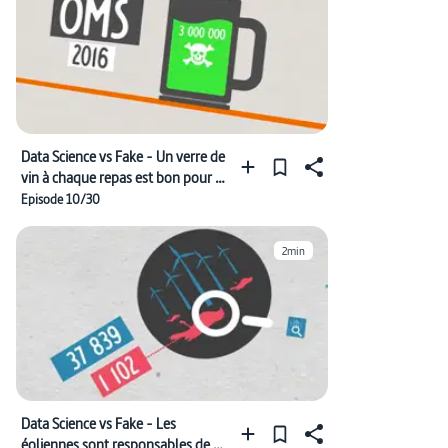
Data Science vs Fake - Un verre de
vin à chaque repas est bon pour la
santé
Episode 10/30
2min
Data Science vs Fake - Les
éoliennes sont responsables de la