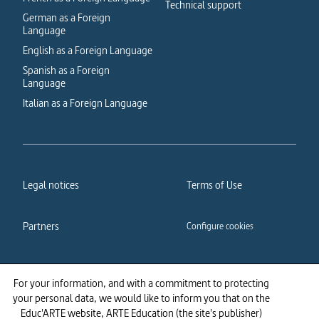
Technical support
German as a Foreign
Language
English as a Foreign Language
Spanish as a Foreign
Language
Italian as a Foreign Language
Legal notices
Terms of Use
Partners
Configure cookies
Cookies policy
Privacy policy
For your information, and with a commitment to protecting
your personal data, we would like to inform you that on the
Accessibility: partially
Educ'ARTE website, ARTE Education (the site's publisher)