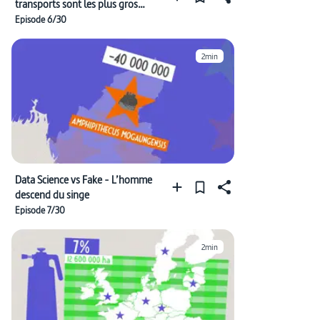
transports sont les plus gros
émetteurs de gaz à effet de serre
Episode 6/30
2min
Data Science vs Fake - L’homme
descend du singe
Episode 7/30
2min