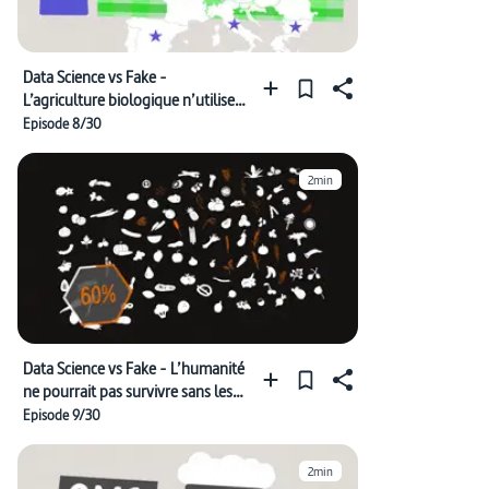
Data Science vs Fake -
L’agriculture biologique n’utilise
pas de pesticides
Episode 8/30
2min
Data Science vs Fake - L’humanité
ne pourrait pas survivre sans les
abeilles
Episode 9/30
2min