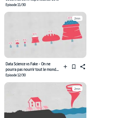
surmortalité des oiseaux
Episode 11/30
2min
Data Science vs Fake - On ne
pourra pas nourrir tout le monde
en 2050
Episode 12/30
2min