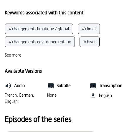
Keywords associated with this content
#changement climatique / global
#climat
#changements environnementaux
#hiver
#dégradation de l’environnement
See more
#fausses nouvelles / fake news / infox
Available Versions
#température (général)
#vérité
Audio
Subtitle
Transcription
#réchauffement climatique
French, German,
None
English
English
#dégradation de l’environnement
#météorologie
Episodes of the series
#pollution