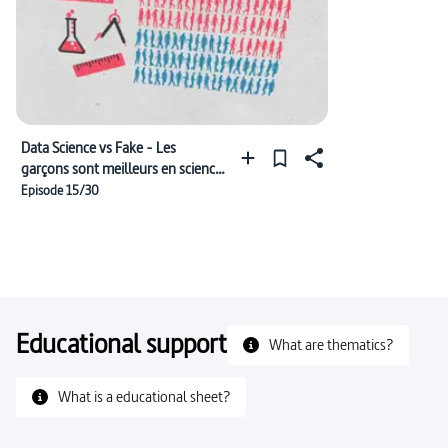
Data Science vs Fake - Les
garçons sont meilleurs en science
que les filles
Episode 15/30
Educational support
What are thematics?
What is a educational sheet?