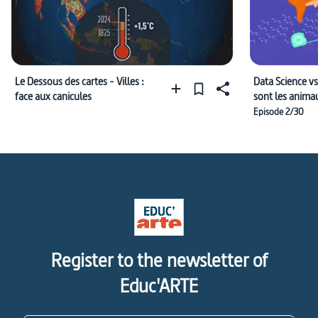
Le Dessous des cartes - Villes :
Data Science vs
face aux canicules
sont les animau
dangereux du
Episode 2/30
Register to the newsletter of
Educ'ARTE