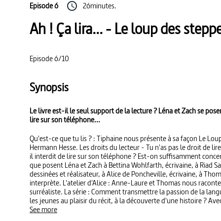
Episode 6
26minutes.
Ah ! Ça lira... - Le loup des stepp
Episode 6/10
Synopsis
Le livre est-il le seul support de la lecture ? Léna et Zach se pose
lire sur son téléphone...
Qu'est-ce que tu lis ? : Tiphaine nous présente à sa façon Le Lo
Hermann Hesse. Les droits du lecteur - Tu n'as pas le droit de lire
il interdit de lire sur son téléphone ? Est-on suffisamment conce
que posent Léna et Zach à Bettina Wohlfarth, écrivaine, à Riad S
dessinées et réalisateur, à Alice de Poncheville, écrivaine, à T
interprète. L'atelier d'Alice : Anne-Laure et Thomas nous raconte
surréaliste. La série : Comment transmettre la passion de la lan
les jeunes au plaisir du récit, à la découverte d'une histoire ? Av
pair qu'est Daniel Pennac, Ah ! Ça lira... relève ce défi et donne env
See more