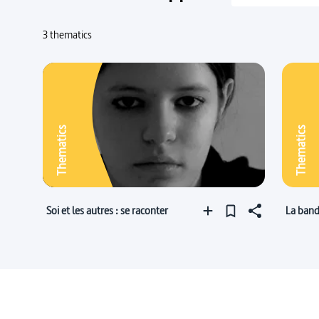
3 thematics
Thematics
Thematics
Soi et les autres : se raconter
La band