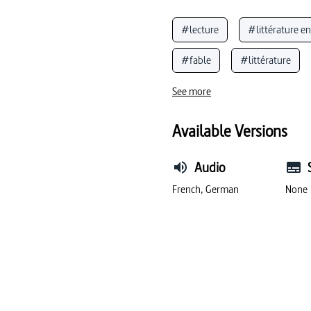
#lecture
#littérature en
#fable
#littérature
#téléphone
See more
Available Versions
Audio
French, German
None