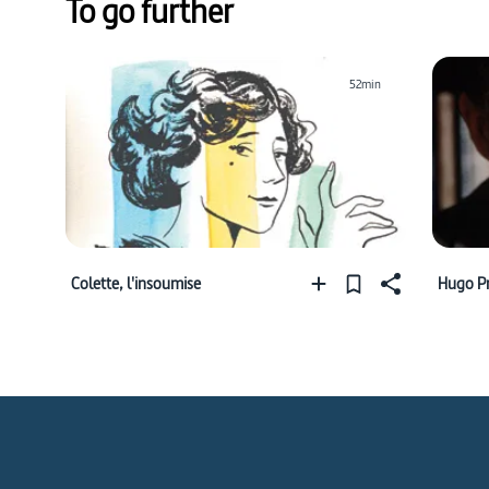
To go further
52min
Colette, l'insoumise
Hugo Pra