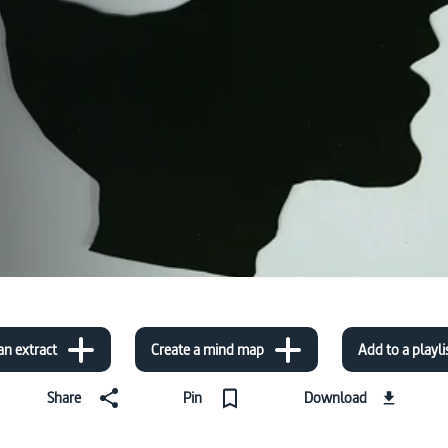
an extract
Create a mind map
Add to a playli
Share
Pin
Download