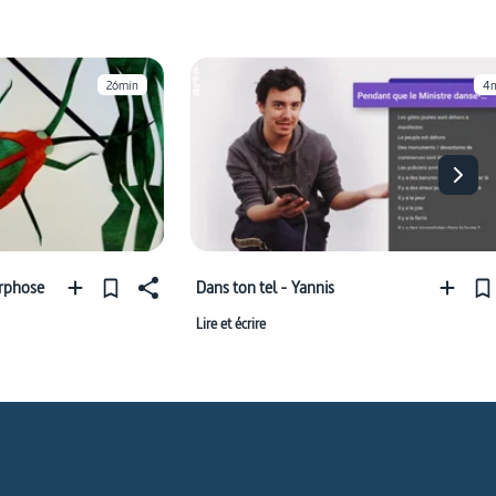
26min
4
orphose
Dans ton tel - Yannis
Lire et écrire