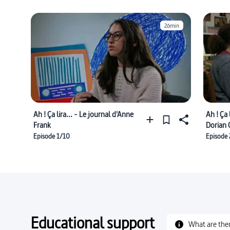
26min
Ah ! Ça lira... - Le journal d'Anne
Ah ! Ça 
Frank
Dorian 
Episode 1/10
Episode
Educational support
What are the