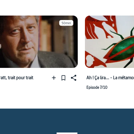
50min
tt, trait pour trait
Ah ! Ça lira... - La métam
Episode 7/10