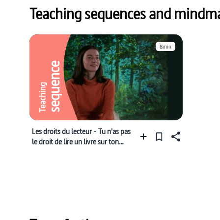
Teaching sequences and mindmap
8min
sequence
Teaching
Les droits du lecteur - Tu n'as pas
le droit de lire un livre sur ton
téléphone"