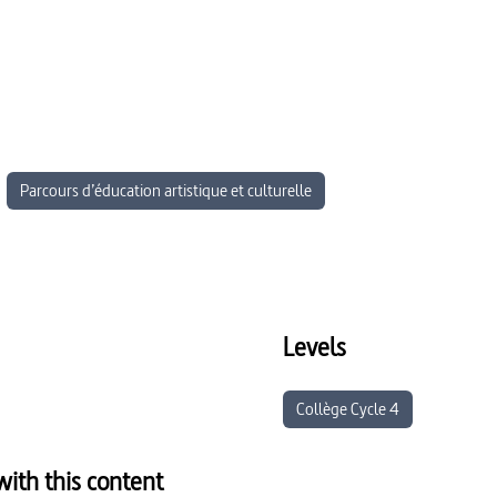
Parcours d’éducation artistique et culturelle
Levels
Collège Cycle 4
ith this content