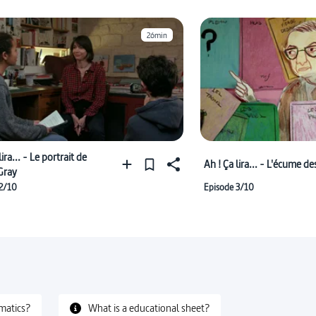
26min
lira... - Le portrait de
Ah ! Ça lira... - L'écume de
Gray
 2/10
Episode 3/10
matics?
What is a educational sheet?