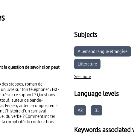
es
Subjects
Allemand langue étrangère
Littérature
nt la question de savoir si on peut
See more
up des steppes, roman de
 un livre sur ton téléphone" : Est-
Language levels
ntré sur ce support ? Questions
attouf, auteur de bande-
homas Fersen, auteur-compositeur-
A2
B1
nt l’histoire d’un carnaval
gue, du verbe ? Comment inciter
ec la complicité du conteur hors
ie de lire... et d'écrire.
Keywords associated w