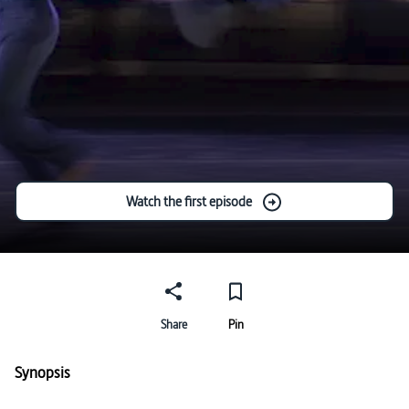
Watch the first episode
Share
Pin
Synopsis