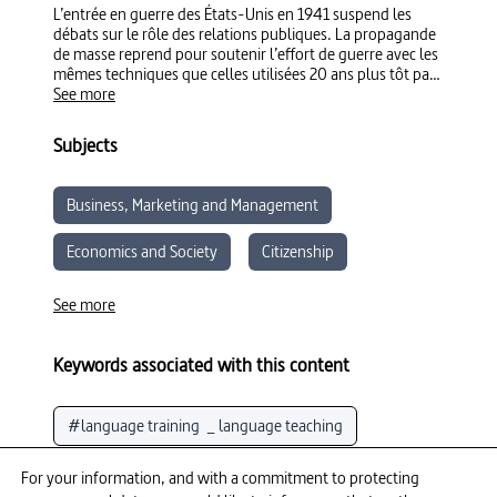
L’entrée en guerre des États-Unis en 1941 suspend les
débats sur le rôle des relations publiques. La propagande
de masse reprend pour soutenir l’effort de guerre avec les
mêmes techniques que celles utilisées 20 ans plus tôt par
la commission Creel. Puis dans les années 1950, des
See more
campagnes massives inondent les écoles, les universités,
les ligues sportives, les églises et les usines, pour imposer
Subjects
des cours inculquant l’américanisme, l’harmonie et la lutte
contre l’ennemi. Le Guatemala en fait les frais avec le
"Media Blitz" organisé par Bernays pour le compte de la
Business, Marketing and Management
United Fruit Company : une manipulation de journalistes à
grande échelle.
Economics and Society
Citizenship
Moral and Civic Education
See more
HUMAN AND SOCIAL SCIENCES
Keywords associated with this content
LEARNING PATHWAYS
Media Literacy
#language training  _ language teaching
#consumer behaviour
#Guatemala
For your information, and with a commitment to protecting