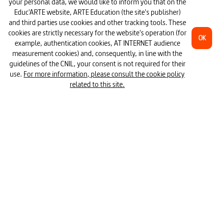
your personal data, we would like to inform you that on the
#journalism
#capitalism
Educ'ARTE website, ARTE Education (the site's publisher)
See more
and third parties use cookies and other tracking tools. These
cookies are strictly necessary for the website's operation (for
#work and consumption
OK
To go further
example, authentication cookies, AT INTERNET audience
measurement cookies) and, consequently, in line with the
#fake news _ fake news _ fake news
guidelines of the CNIL, your consent is not required for their
use.
For more information, please consult the cookie policy
#the New Deal
#citizen participation
related to this site.
#marketing __ marketing
#measurement and influence
#impact of the media on politics and society
Is It True That Hitler Invented the
#role of media in a democratic society
Work, Wag
Autobahn?
Part 5/6
#nazism__ nazi regime
#socialism
#submission
#obedience