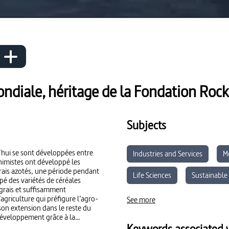
ondiale, héritage de la Fondation Rock
Subjects
d’hui se sont développées entre
Industries and Services
M
himistes ont développé les
grais azotés, une période pendant
Life Sciences
Sustainabl
pé des variétés de céréales
ngrais et suffisamment
Economics and Society
Ci
griculture qui préfigure l’agro-
See more
on extension dans le reste du
développement grâce à la
Geography
Keywords associated w