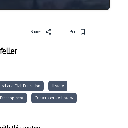
Share
Pin
feller
oral and Civic Education
History
e Development
Contemporary History
tizenship
Technology and Digital
ith this content