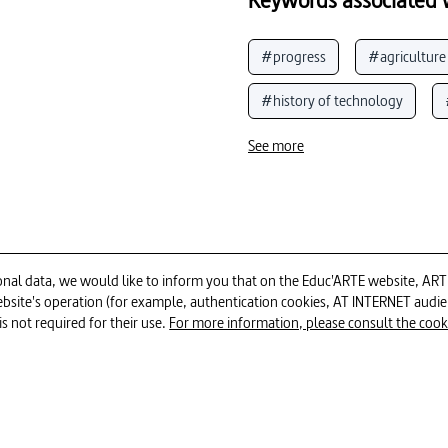
#progress
#agriculture
#history of technology
#automotive industry
#
See more
#population growth
#in
#emissions (environment)
#factory
#worKing of  o
al data, we would like to inform you that on the Educ'ARTE website, ARTE E
 website's operation (for example, authentication cookies, AT INTERNET aud
#genetic engineering _ genetic
1H24
is not required for their use.
For more information, please consult the cookie
#England
#mass produ
#Europe
#automotive e