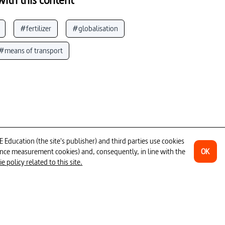
#fertilizer
#globalisation
#means of transport
technology
#evolution (time)
dustrial agriculture
#cereals
#oil production
f  world
ducation (the site's publisher) and third parties use cookies
OK
ience measurement cookies) and, consequently, in line with the
 modification _ genetic manipulation
 policy related to this site.
ction
#developing countries
ngineering
#Mobilität und Verkehr