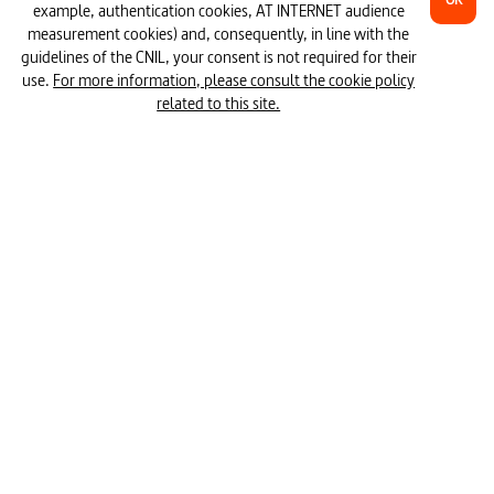
#hormone
#failure
#stomach
example, authentication cookies, AT INTERNET audience
measurement cookies) and, consequently, in line with the
#eating habits
#social norm
3min
guidelines of the CNIL, your consent is not required for their
use.
For more information, please consult the cookie policy
#behavior disorder
#world's food
related to this site.
You Will Die Less Stupid - Shifting
Weight - Strategically