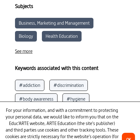
L’équipe de chirurgiens fait le point avec lui, évoquent les
Subjects
risques. (discrimination, santé, opération, obésité,
estomac, surpoids, grossophobie)
Business, Marketing and Management
Biology
Health Education
Political Science
Industries and Services
See more
Citizenship
Health and Social Care
Keywords associated with this content
Agronomy
Economics
#addiction
#discrimination
Moral and Civic Education
Life Sciences
#body awareness
#hygiene
SCIENCES AND TECHNOLOGY
For your information, and with a commitment to protecting
#overweight _ _ obesity
#human genetics
See more
Sustainable Development
your personal data, we would like to inform you that on the
Educ'ARTE website, ARTE Education (the site's publisher)
#writers, etc.
#nutrition__food 
and third parties use cookies and other tracking tools. These
To go further
cookies are strictly necessary for the website's operation (for
OK