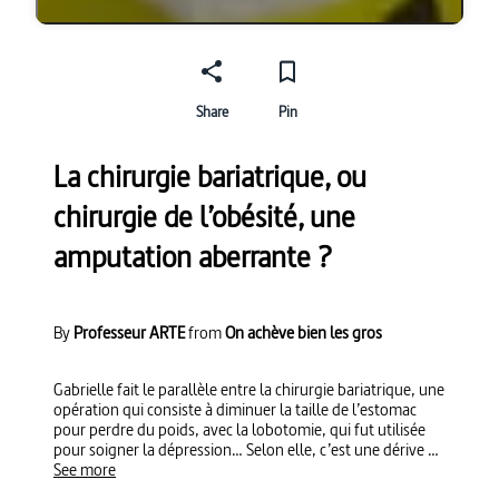
Share
Pin
La chirurgie bariatrique, ou
chirurgie de l’obésité, une
amputation aberrante ?
By
Professeur ARTE
from
On achève bien les gros
Gabrielle fait le parallèle entre la chirurgie bariatrique, une
opération qui consiste à diminuer la taille de l’estomac
pour perdre du poids, avec la lobotomie, qui fut utilisée
pour soigner la dépression… Selon elle, c’est une dérive de
la société. Elle rencontre Maxime, jeune diplômé du Bac, et
See more
évoque avec sa mère et lui son chemin vers l’opération…