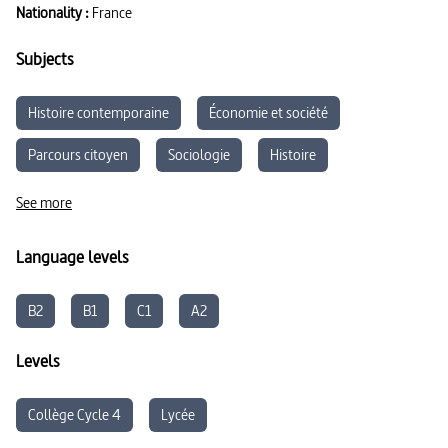
Nationality :
France
Subjects
Histoire contemporaine
Économie et société
Parcours citoyen
Sociologie
Histoire
Enseignement Moral et Civique
Sciences du vivant
See more
Éducation Physique et Sportive
Language levels
B2
B1
C1
A2
Levels
Collège Cycle 4
Lycée