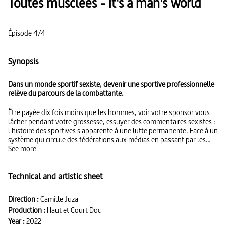
Toutes musclées - It's a man's world
Épisode 4/4
Synopsis
Dans un monde sportif sexiste, devenir une sportive professionnelle
relève du parcours de la combattante.
Être payée dix fois moins que les hommes, voir votre sponsor vous
lâcher pendant votre grossesse, essuyer des commentaires sexistes :
l'histoire des sportives s'apparente à une lutte permanente. Face à un
système qui circule des fédérations aux médias en passant par les
sponsors, des sportives prennent la parole pour dénoncer des
See more
parcours semés d'embûches.
Technical and artistic sheet
Direction :
Camille Juza
Production :
Haut et Court Doc
Year :
2022