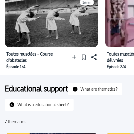
16min
Toutes musclées - Course
Toutes musclée
d'obstacles
délivrées
Épisode 1/4
Épisode 2/4
Educational support
What are thematics?
What is a educational sheet?
7 thematics