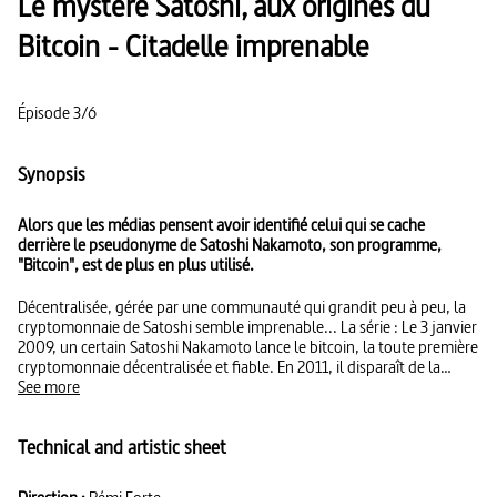
Le mystère Satoshi, aux origines du
Bitcoin - Citadelle imprenable
Épisode 3/6
Synopsis
Alors que les médias pensent avoir identifié celui qui se cache
derrière le pseudonyme de Satoshi Nakamoto, son programme,
"Bitcoin", est de plus en plus utilisé.
Décentralisée, gérée par une communauté qui grandit peu à peu, la
cryptomonnaie de Satoshi semble imprenable... La série : Le 3 janvier
2009, un certain Satoshi Nakamoto lance le bitcoin, la toute première
cryptomonnaie décentralisée et fiable. En 2011, il disparaît de la
circulation. Le mystère Satoshi est une web-série documentaire qui
See more
décrypte les rouages de la révolution Bitcoin tout en enquêtant sur
l’identité de son créateur énigmatique, resté anonyme jusqu’à
Technical and artistic sheet
présent.