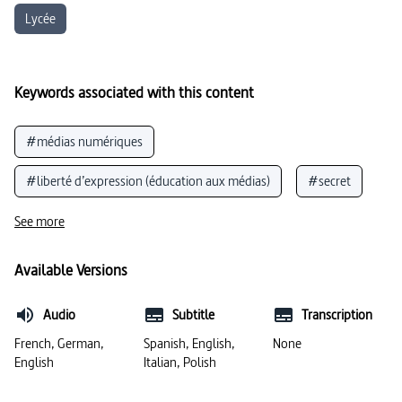
Lycée
Keywords associated with this content
#médias numériques
#liberté d’expression (éducation aux médias)
#secret
#algorithmes
#histoire de la technologie
See more
#cryptage des données
#innovation
Available Versions
#cybernétique
#Internet
#données et codage
Audio
Subtitle
Transcription
#politique économique
#anonymat
#logiciel
French, German,
Spanish, English,
None
English
Italian, Polish
#technologie numérique
#monnaie