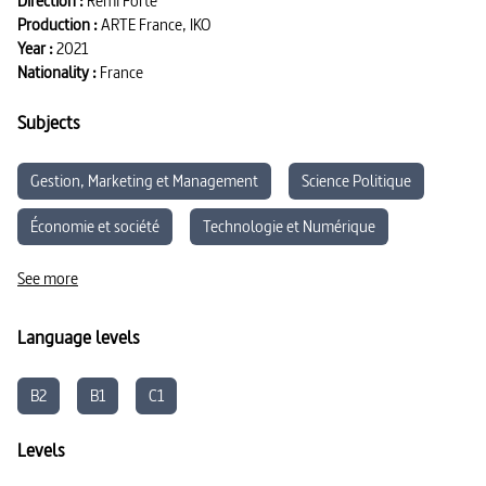
Direction :
Rémi Forte
Production :
ARTE France, IKO
Year :
2021
Nationality :
France
Subjects
Gestion, Marketing et Management
Science Politique
Économie et société
Technologie et Numérique
Économie
Éducation aux Médias et à l’Information
See more
Language levels
B2
B1
C1
Levels