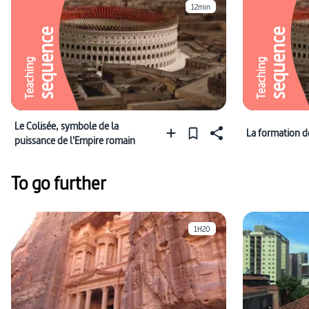
12min
sequence
sequence
Teaching
Teaching
Le Colisée, symbole de la
La formation d
puissance de l'Empire romain
To go further
1H20