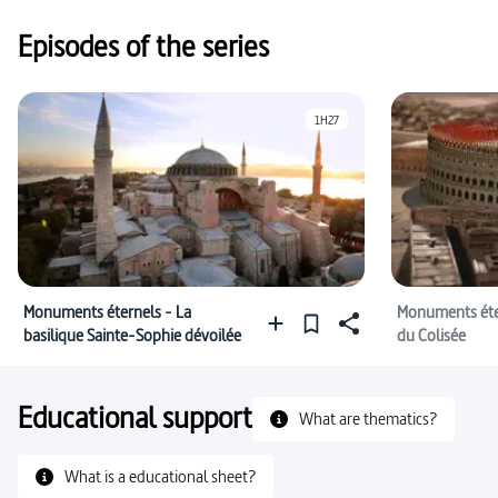
#Antiquité romaine
Episodes of the series
1H27
Monuments éternels - La
Monuments éter
basilique Sainte-Sophie dévoilée
du Colisée
Educational support
What are thematics?
What is a educational sheet?