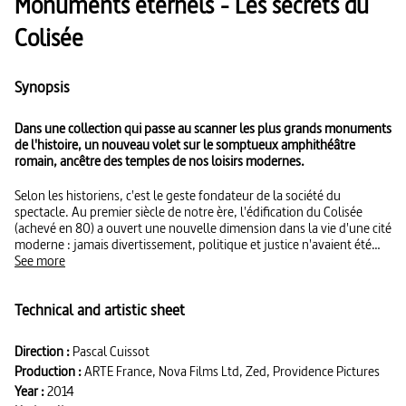
Monuments éternels - Les secrets du
Colisée
Synopsis
Dans une collection qui passe au scanner les plus grands monuments
de l'histoire, un nouveau volet sur le somptueux amphithéâtre
romain, ancêtre des temples de nos loisirs modernes.
Selon les historiens, c'est le geste fondateur de la société du
spectacle. Au premier siècle de notre ère, l'édification du Colisée
(achevé en 80) a ouvert une nouvelle dimension dans la vie d'une cité
moderne : jamais divertissement, politique et justice n'avaient été
rassemblés dans un lieu aussi colossal, populaire et fonctionnel. Plus
See more
impressionnant édifice jamais construit par les bâtisseurs de
l'Antiquité, le Colisée symbolisa la gloire de l'Empire romain tout en
Technical and artistic sheet
réussissant la synthèse des savoirs architecturaux les plus avancés de
l'époque. C'est l'empereur Vespasien qui initie le projet de
l'amphithéâtre. Ses visées sont politiques : rien n'est trop beau pour
Direction :
Pascal Cuissot
courtiser son peuple, impressionner ses adversaires locaux et
Production :
ARTE France, Nova Films Ltd, Zed, Providence Pictures
décourager les ennemis d'un Empire qui succède à la Grèce comme
superpuissance occidentale. Il faudra moins de dix ans pour
Year :
2014