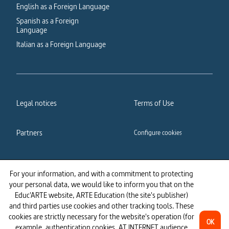
English as a Foreign Language
Spanish as a Foreign
Language
Italian as a Foreign Language
Legal notices
Terms of Use
Partners
Configure cookies
Cookies policy
Privacy policy
For your information, and with a commitment to protecting
your personal data, we would like to inform you that on the
Accessibility: partially
Educ'ARTE website, ARTE Education (the site's publisher)
compliant
and third parties use cookies and other tracking tools. These
cookies are strictly necessary for the website's operation (for
OK
example, authentication cookies, AT INTERNET audience