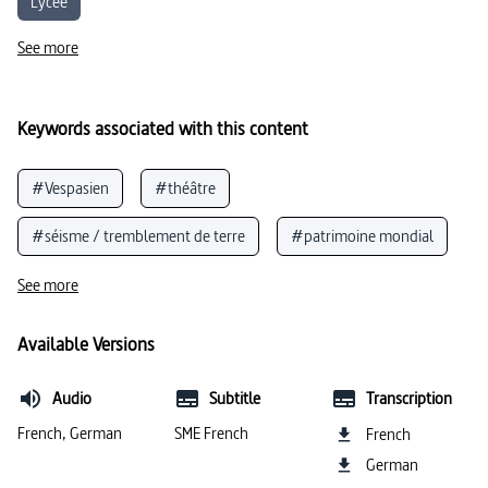
Lycée
See more
Keywords associated with this content
#Vespasien
#théâtre
#séisme / tremblement de terre
#patrimoine mondial
#amphithéâtre
#Néron (empereur Rome)
See more
#Rome (ville)
#histoire des civilisations
Available Versions
#langue italienne
#Colisée
#histoire de l’art
Audio
Subtitle
Transcription
#fouilles
#analyse d’œuvre
French, German
SME French
French
German
#monument historique
#civilisation (Italie)