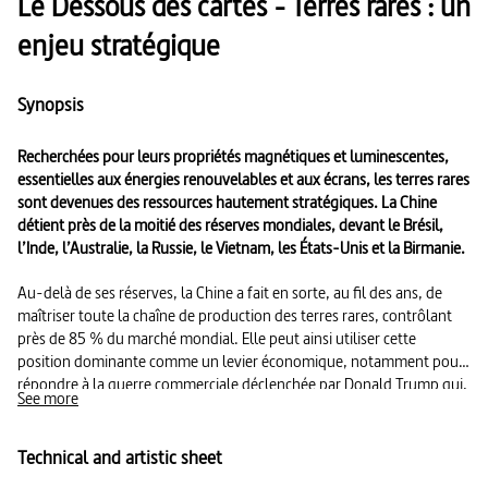
Le Dessous des cartes - Terres rares : un
enjeu stratégique
Synopsis
Recherchées pour leurs propriétés magnétiques et luminescentes,
essentielles aux énergies renouvelables et aux écrans, les terres rares
sont devenues des ressources hautement stratégiques. La Chine
détient près de la moitié des réserves mondiales, devant le Brésil,
l’Inde, l’Australie, la Russie, le Vietnam, les États-Unis et la Birmanie.
Au-delà de ses réserves, la Chine a fait en sorte, au fil des ans, de
maîtriser toute la chaîne de production des terres rares, contrôlant
près de 85 % du marché mondial. Elle peut ainsi utiliser cette
position dominante comme un levier économique, notamment pour
répondre à la guerre commerciale déclenchée par Donald Trump qui,
See more
dans sa vision impérialiste et prédatrice des relations internationales,
connaît les ressources en terres rares de l’Ukraine, du Vénézuéla et
du Groenland notamment.
Technical and artistic sheet