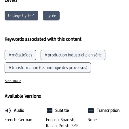
Collège Cycle 4
Lycée
Keywords associated with this content
#métalloïdes
#production industrielle en série
#transformation (technologie des processus)
#composants
#consommation d’énergie
See more
#industrie des biens d’équipement
Available Versions
#Chine (République populaire de)
Audio
Subtitle
Transcription
#concurrence / marché concurrentiel
French, German
English, Spanish,
None
Italian, Polish, SME