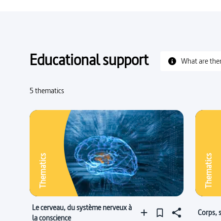
Educational support
What are the
5 thematics
Thematics
Thematics
Le cerveau, du système nerveux à
Corps, s
la conscience