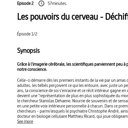
Episode 2
57minutes.
Les pouvoirs du cerveau - Déchif
Épisode 1/2
Synopsis
Grâce à l'imagerie cérébrale, les scientifiques parviennent peu à 
notre conscience.
Celle-ci démarre dès les premiers instants de la vie par un amas
adultes, les bébés perçoivent ce qui les entoure, avec juste un pe
ans, la conscience de soi s'enracine et ce récit intérieur gagne en c
devient une "représentation de plus en plus sophistiquée du mo
le chercheur Stanislas Dehaene. Nourrie de souvenirs et de sens
en une petite voix intérieure personnelle à chacun. Dans ce pre
chercheurs - parmi lesquels le psychiatre Christophe André, ains
docteur en biologie cellulaire Matthieu Ricard, qui joue oblige
et font partager leurs expériences les plus récentes, avec le renf
See more
d'infographies. Des tests d'illusion d'optique montrent aussi co