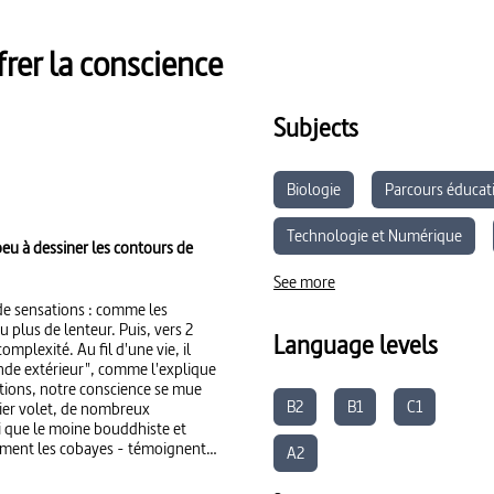
frer la conscience
Subjects
Biologie
Parcours éducati
Technologie et Numérique
peu à dessiner les contours de
See more
 de sensations : comme les
u plus de lenteur. Puis, vers 2
Language levels
omplexité. Au fil d'une vie, il
nde extérieur", comme l'explique
ations, notre conscience se mue
B2
B1
C1
mier volet, de nombreux
i que le moine bouddhiste et
amment les cobayes - témoignent
A2
ort d'images en 3D et
mment la conscience peut être