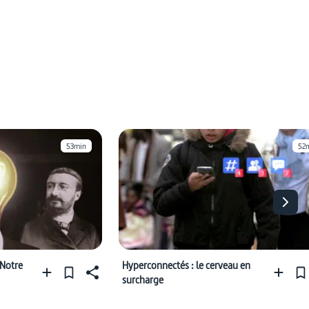
53min
52
 Notre
Hyperconnectés : le cerveau en
surcharge