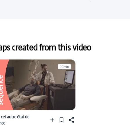
pro !
s created from this video
10min
ence
 cet autre état de
nce