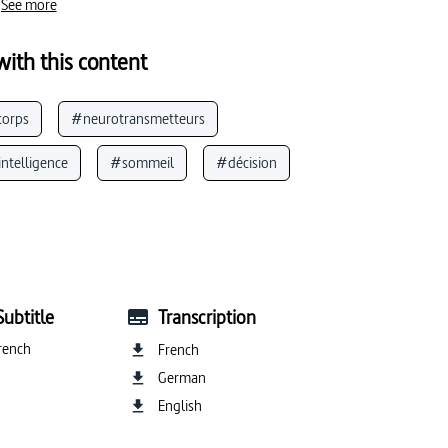
See more
ith this content
corps
#neurotransmetteurs
ntelligence
#sommeil
#décision
#Platon
#enfant en bas âge
#audition
#neurobiologie
#santé
#électrode
 cognitives
#mémoire
#synapse
Subtitle
Transcription
#perception (organe sensoriel)
rench
French
German
English