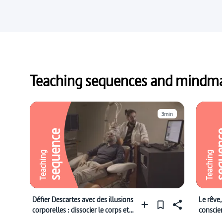
Teaching sequences and mindmap
3min
sequence
sequ
Teaching
Teaching
Défier Descartes avec des illusions
Le rêve,
corporelles : dissocier le corps et
conscie
l’âme