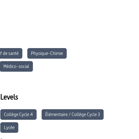
f de santé
Physique-Chimie
Médico-social
Levels
Collège Cycle 4
Élémentaire / Collège Cycle 3
Lycée