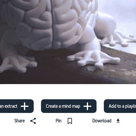
an extract
Create a mind map
Add to a playli
Share
Pin
Download