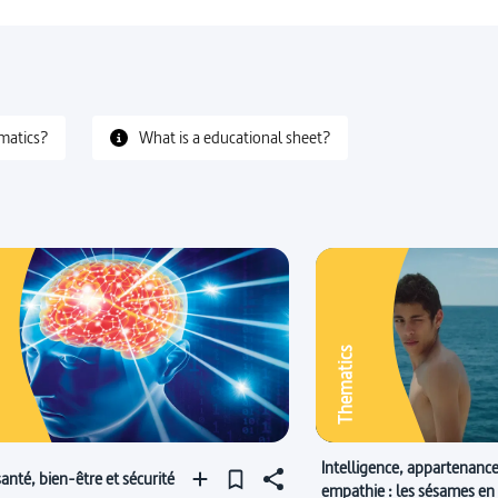
matics?
What is a educational sheet?
Thematics
Intelligence, appartenance
anté, bien-être et sécurité
empathie : les sésames en