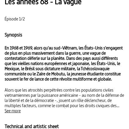
Les années 68 - La vague
Épisode 1/2
Synopsis
En 1968 et 1969, alors qu'au sud-Viêtnam, les États-Unis s'engagent
de plus en plus massivement dans la guerre, une vague de
contestation déferle sur la planète. Dans des pays aussi différents
que les vieilles nations européennes et japonaise, les États-Unis, le
Mexique, le Brésil sous dictature militaire, la Tchécoslovaquie
communiste ou le Zaïre de Mobutu, la jeunesse étudiante constitue
souvent le fer de lance de cette révolte multiforme et globale.
Alors que les atrocités perpétrées contre les populations civiles
vietnamiennes par la puissance américaine - au nom de la défense de
la liberté et de la démocratie -, jouent un rôle déclencheur, de
multiples facteurs, comme le combat pour les droits civiques des
Noirs et le mouvement hippie aux États-Unis, le poids de la tutelle
See more
soviétique à Prague ou la dénazification inachevée de la RFA
cristallisent aussi la révolte. Partout, la génération issue de la
Technical and artistic sheet
Seconde Guerre mondiale descend dans la rue pour rejeter les