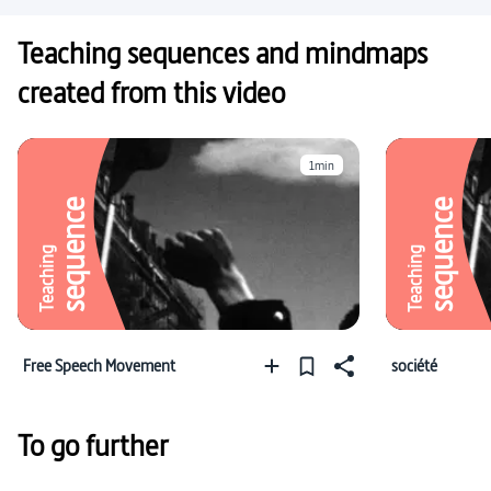
Teaching sequences and mindmaps
created from this video
1min
sequence
sequence
Teaching
Teaching
Free Speech Movement
société
To go further