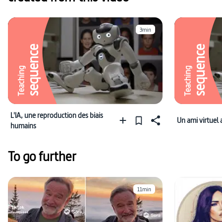
3min
sequence
sequence
Teaching
Teaching
L'IA, une reproduction des biais
Un ami virtuel a
humains
To go further
11min