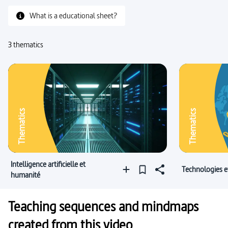
#simulation
#serviabilité
#réalité
What is a educational sheet?
#conscience
#théorie de l’évolution
3 thematics
#science fiction (futur)
Thematics
Thematics
Intelligence artificielle et
Technologies e
humanité
Teaching sequences and mindmaps
created from this video