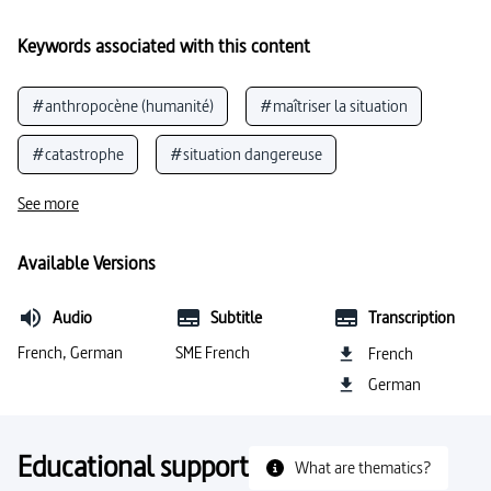
Keywords associated with this content
#anthropocène (humanité)
#maîtriser la situation
#catastrophe
#situation dangereuse
#intelligence
#danger
#sentiment
See more
#progrès
#humanité
#expérience
Available Versions
#expérience
#algorithmes
#peur
Audio
Subtitle
Transcription
#évolution (temps)
#Serviabilité
#éthique
French, German
SME French
French
German
#préjugé
#robot
#chimère (hybride)
#monde du travail
#reconstruction (humain)
Educational support
What are thematics?