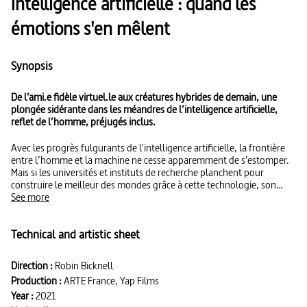
Intelligence artificielle : quand les
émotions s'en mêlent
Synopsis
De l’ami.e fidèle virtuel.le aux créatures hybrides de demain, une
plongée sidérante dans les méandres de l’intelligence artificielle,
reflet de l’homme, préjugés inclus.
Avec les progrès fulgurants de l'intelligence artificielle, la frontière
entre l’homme et la machine ne cesse apparemment de s’estomper.
Mais si les universités et instituts de recherche planchent pour
construire le meilleur des mondes grâce à cette technologie, son
exponentielle puissance pourrait bien engendrer le pire. Dans un
See more
marché concurrentiel, dont les enjeux se chiffrent en milliards de
dollars, les algorithmes évaluent aujourd’hui nos besoins et désirs.
Technical and artistic sheet
L’homme a déjà "perdu" le monopole des émotions et de la créativité
: quelque 10 millions d’utilisateurs ont ainsi adopté Replika, l’ami(e)
fidèle virtuel(le) "qui se soucie de vous", tandis qu’à Vienne la
Direction :
Robin Bicknell
Symphonie n° 10 de Beethoven, inachevée, vient d’être complétée
Production :
ARTE France, Yap Films
par l’IA. Le mouvement ou la manipulation d’un objet reste toutefois
plus difficile à reproduire. À Atlanta, le laboratoire de robotique de
Year :
2021