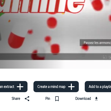
an extract
Create a mind map
Add to a playli
Share
Pin
Download