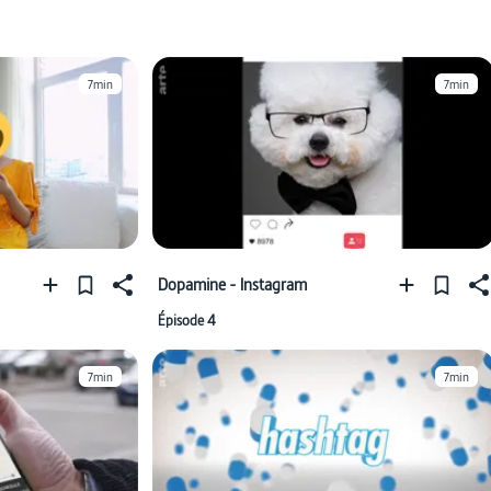
7min
7min
Dopamine - Instagram
Épisode 4
7min
7min