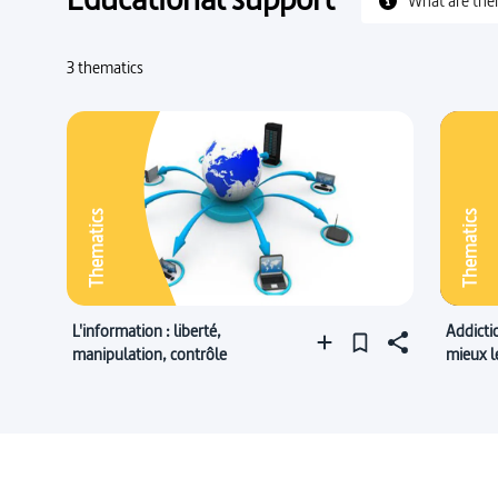
What are the
3 thematics
Thematics
Thematics
L'information : liberté,
Addicti
manipulation, contrôle
mieux l