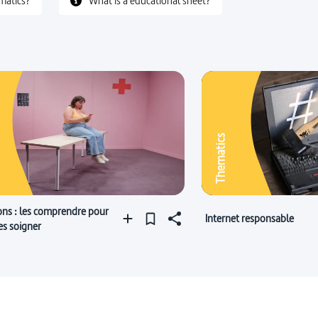
matics?
What is a educational sheet?
Thematics
ons : les comprendre pour
Internet responsable
es soigner