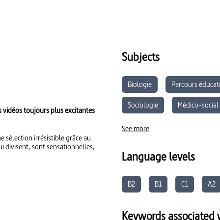
Subjects
Biologie
Parcours éducati
Sociologie
Médico-social
s vidéos toujours plus excitantes
Éducation aux Médias et à l’In
See more
sélection irrésistible grâce au
 divisent, sont sensationnelles,
Language levels
B2
B1
C1
A2
Keywords associated w