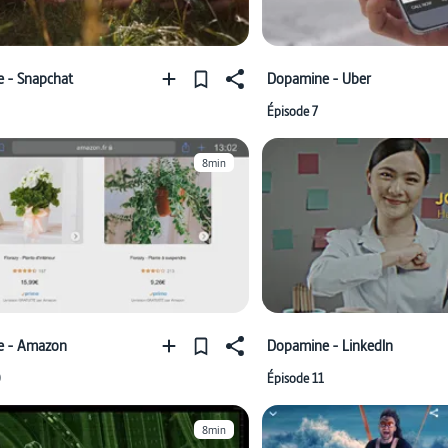
 - Snapchat
Dopamine - Uber
Épisode 7
8min
e - Amazon
Dopamine - LinkedIn
0
Épisode 11
8min