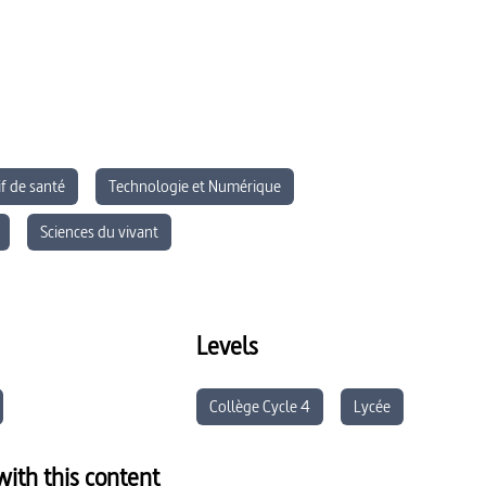
f de santé
Technologie et Numérique
Sciences du vivant
formation
Levels
Collège Cycle 4
Lycée
ith this content