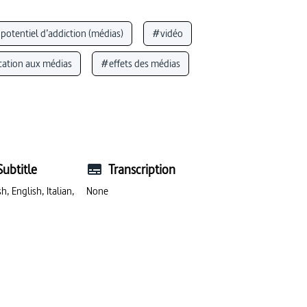
potentiel d’addiction (médias)
#vidéo
ation aux médias
#effets des médias
production vidéo
#Internet
#cerveau
ias
#effets des médias
#sciences cognitives
 médias)
#nouveaux médias
Subtitle
Transcription
h, English, Italian,
None