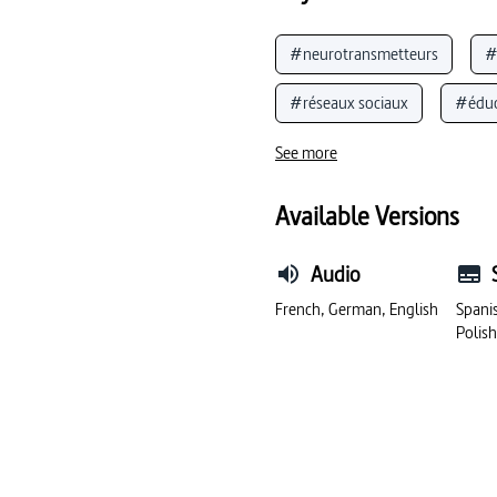
#neurotransmetteurs
#
#réseaux sociaux
#éduc
#logiciels audio/vidéo
#
See more
#comportement face aux méd
Available Versions
#manipulation (éducation aux
Audio
French, German, English
Spanis
Polish