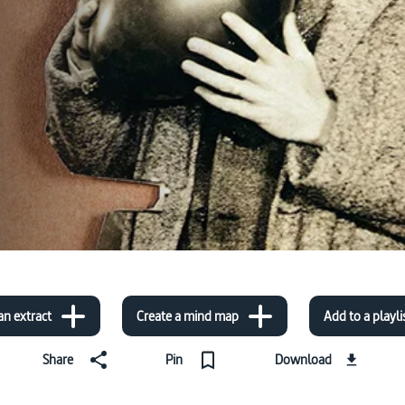
an extract
Create a mind map
Add to a playli
Share
Pin
Download