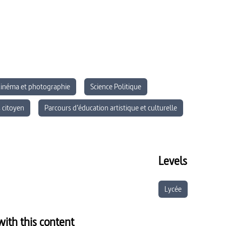
inéma et photographie
Science Politique
 citoyen
Parcours d’éducation artistique et culturelle
Histoire
Littérature
Levels
Lycée
ith this content