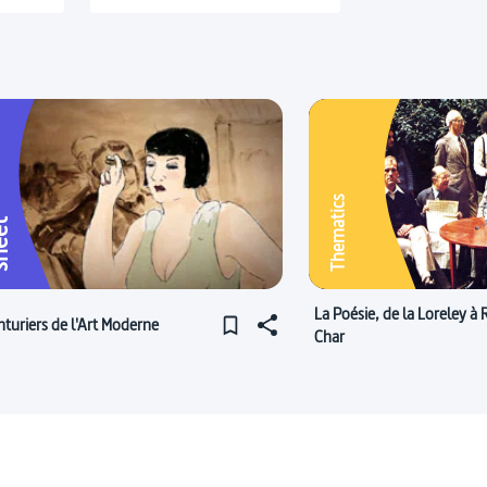
Thematics
eet
La Poésie, de la Loreley à
nturiers de l'Art Moderne
Char