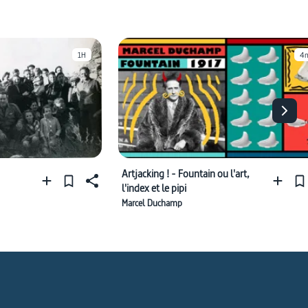
1H
4
Artjacking ! - Fountain ou l'art,
l'index et le pipi
Marcel Duchamp