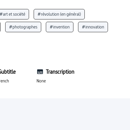
#art et société
#révolution (en général)
#photographes
#invention
#innovation
pective (art)
#nazisme / régime nazi
térêt (science politique)
#critique sociale
ritique de la religion
#collage
#artiste
Subtitle
Transcription
#poésie (littérature)
#succès
rench
None