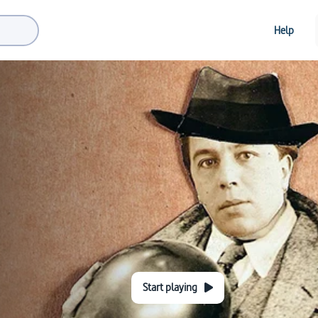
Help
Start playing