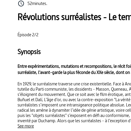
52minutes.
Révolutions surréalistes - Le te
Épisode 2/2
Synopsis
Entre expérimentations, mutations et recompositions, le récit fo
surréaliste, l’avant-garde la plus féconde du XXe siècle, dont on 
En 1929, le surréalisme traverse une crise existentielle. Face à A
tutelle du Parti communiste, les dissidents - Masson, Queneau, 
s’éloignent du mouvement. Que ce soit avec le film érotique, anti
Buñuel et Dalí, L’âge d’or, ou avec la contre-exposition "La vérité 
surréalistes s’imposent une intransigeance politique absolue. 
radical les amène à dynamiter l’idée de génie artistique, voire cel
puis les "objets surréalistes" s’exposent en défi au conformisme
inventé par Duchamp. Alors que les surréalistes - à l’exception
la ligne stalinienne du Parti, l’arrivée au pouvoir de Hitler les in
See more