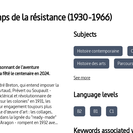
mps de la résistance (1930-1966)
Subjects
Histoire contemporaine
C
Histoire des arts
Parcours
isonnant de l’aventure
a fêté le centenaire en 2024.
Enseignement Moral et Civique
See more
ndré Breton, qui entend imposer la
Artaud, Prévert ou Soupault -
Language levels
clérical et révolutionnaire de
sur les colonies" en 1931, les
Leur engagement toujours plus
B2
B1
C1
le d’œuvre d’art : les collages,
, dans la lignée du "ready-made"
 d’Aragon - rompent en 1932 avec
vite à forger d’autres mythes que
Keywords associated w