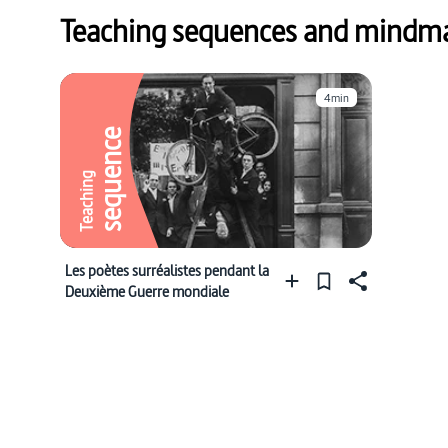
Teaching sequences and mindmap
4min
sequence
Teaching
Les poètes surréalistes pendant la
Deuxième Guerre mondiale