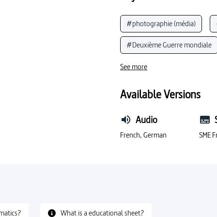
ard entrent en résistance pendant
érer, avec Duchamp,
uerre où l’existentialisme règne
#photographie (média)
 le public, mais sont raillées par
sparaît en tant que mouvement
rtistes et de poètes.
#Deuxième Guerre mondiale
#surréalisme (art)
#pers
See more
#stalinisme
#groupe d’in
Available Versions
#résistance politique
#c
Audio
#exil
#colonialisme
French, German
SME F
#conformisme
matics?
What is a educational sheet?