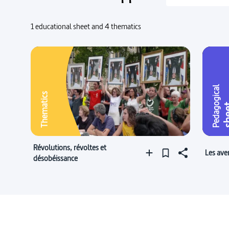
1 educational sheet and 4 thematics
Pedagogical
Thematics
sh
Révolutions, révoltes et
Les ave
désobéissance