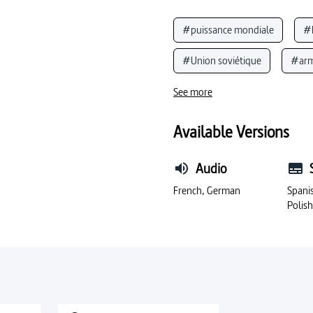
#puissance mondiale
#
#Union soviétique
#ar
#armement (politique)
See more
#guerre nucléaire
#radi
Available Versions
Audio
French, German
Spanis
Polis