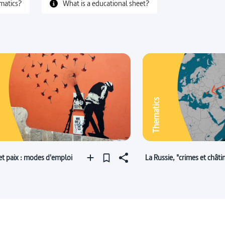
matics?
What is a educational sheet?
Thematics
et paix : modes d'emploi
La Russie, "crimes et chât