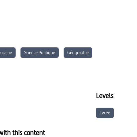
poraine
Science Politique
Géographie
Levels
Lycée
ith this content