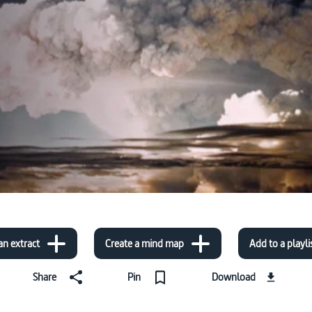
an extract
Create a mind map
Add to a playli
Share
Pin
Download