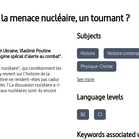
: la menace nucléaire, un tournant ?
Subjects
 en Ukraine, Vladimir Poutine
Histoire
Histoire contem
égime spécial d’alerte au combat".
Physique-Chimie
u nucléaire", qui conditionnent les
revient sur l’histoire de la
utine ne rendent-elles pas caduc
See more
sées ? La dissuasion nucléaire a-t-
naux nucléaires sont-ils encore
Language levels
B2
C1
Keywords associated w