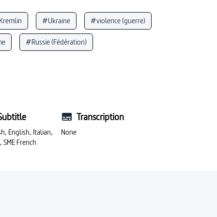
Kremlin
#Ukraine
#violence (guerre)
me
#Russie (Fédération)
#arme nucléaire
#politique extérieure
oactivité
Subtitle
Transcription
h, English, Italian,
None
h, SME French