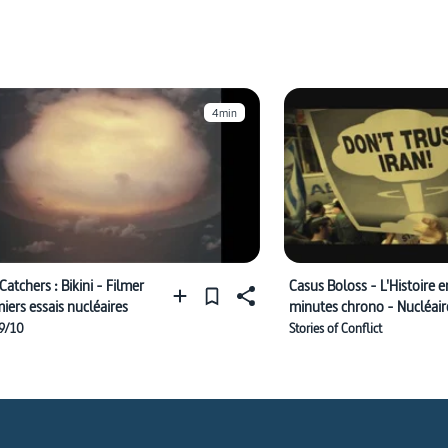
4min
Catchers : Bikini - Filmer
Casus Boloss - L'Histoire e
iers essais nucléaires
minutes chrono - Nucléair
iranien - Faites entrer l'ac
 9/10
Stories of Conflict