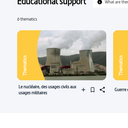
Educational support
What are the
6 thematics
Thematics
Thematics
Le nucléaire, des usages civils aux
Guerre 
usages militaires