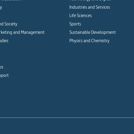
cy
Industries and Services
Life Sciences
d Society
Sports
arketing and Management
Sustainable Development
udies
Physics and Chemistry
os
pport