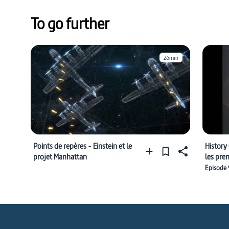
To go further
26min
Points de repères - Einstein et le
History 
projet Manhattan
les prem
Episode