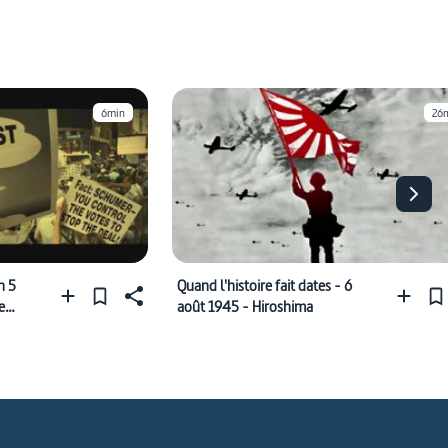
6min
26
n 5
Quand l'histoire fait dates - 6
e
août 1945 - Hiroshima
cusé